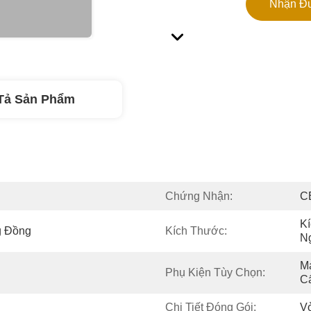
Nhận Đư
Tả Sản Phẩm
Chứng Nhận:
CE
K
g Đồng
Kích Thước:
N
Má
Phụ Kiện Tùy Chọn:
Cấ
Chi Tiết Đóng Gói:
V