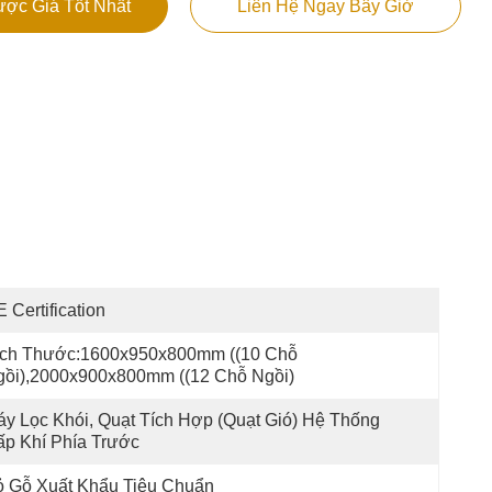
ợc Giá Tốt Nhất
Liên Hệ Ngay Bây Giờ
 Certification
ích Thước:1600x950x800mm ((10 Chỗ 
gồi),2000x900x800mm ((12 Chỗ Ngồi)
y Lọc Khói, Quạt Tích Hợp (quạt Gió) Hệ Thống 
p Khí Phía Trước
ỏ Gỗ Xuất Khẩu Tiêu Chuẩn