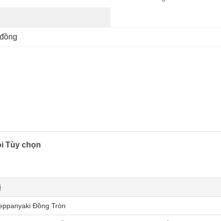
 đồng
ói Tùy chọn
ị
eppanyaki Đồng Tròn