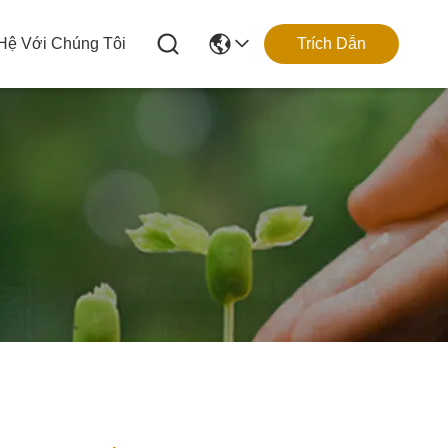
 Hệ Với Chúng Tôi
Trích Dẫn