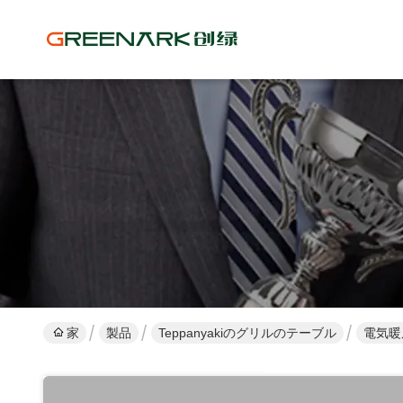
家
製品
Teppanyakiのグリルのテーブル
電気暖