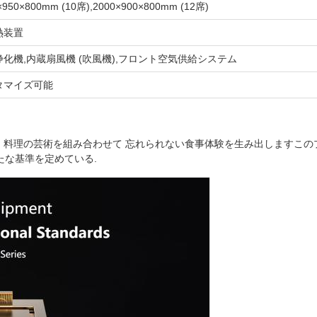
×950×800mm (10席),2000×900×800mm (12席)
熱装置
浄化機,内蔵扇風機 (吹風機),フロント空気供給システム
タマイズ可能
と 料理の芸術を組み合わせて 忘れられない食事体験を生み出しますこの
な基準を定めている.