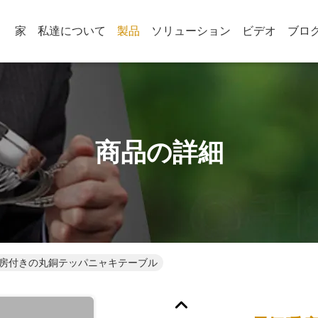
家
私達について
製品
ソリューション
ビデオ
ブロ
商品の詳細
房付きの丸銅テッパニャキテーブル