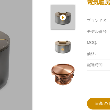
電気暖
ブランド名:
モデル番号:
MOQ:
価格:
配達時間:
最高 の 