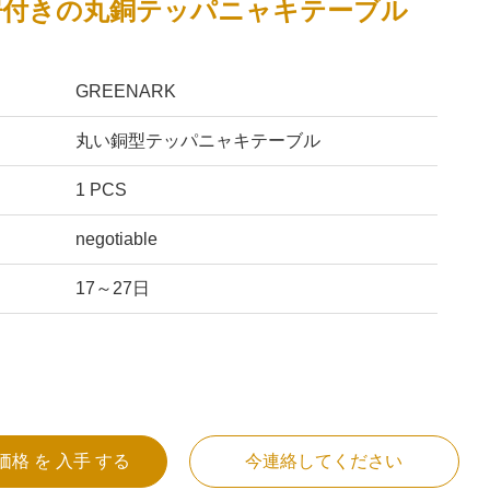
房付きの丸銅テッパニャキテーブル
GREENARK
丸い銅型テッパニャキテーブル
1 PCS
negotiable
17～27日
価格 を 入手 する
今連絡してください