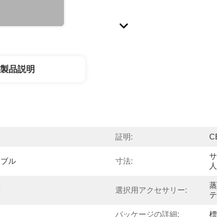
製品説明
証明:
CE
サ
ーブル
寸法:
人
蒸
房
選択用アクセサリー:
テ
パッケージの詳細:
標