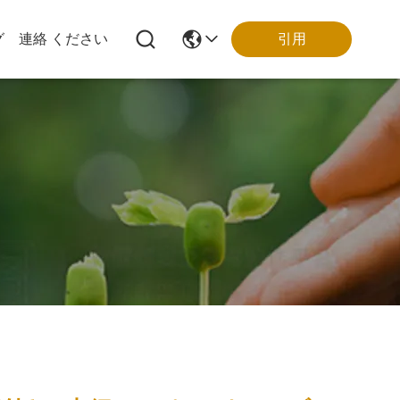
引用
グ
連絡 ください