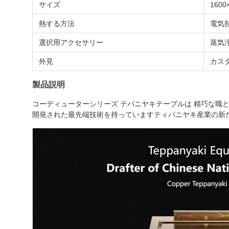
サイズ
1600
熱する方法
電気
選択用アクセサリー
蒸気
外見
カス
製品説明
コーディューターシリーズ テパニヤキテーブルは 精巧な職
開発された最先端技術を持っていますティパニヤキ産業の新た