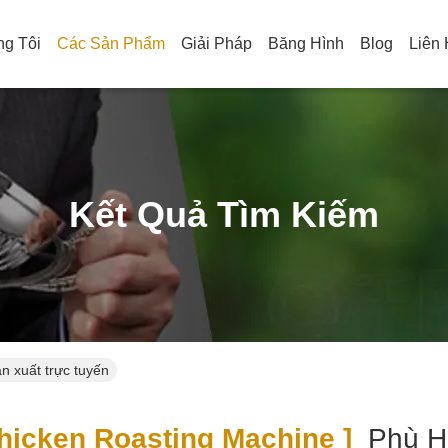
g Tôi
Các Sản Phẩm
Giải Pháp
Băng Hình
Blog
Liên
Kết Quả Tìm Kiếm
n xuất trực tuyến
icken Roasting Machine ]
Phù 