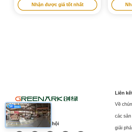
Nhận được giá tốt nhất
Nh
Liên kế
Về chún
các sản
Truyền thông xã hội
giải ph