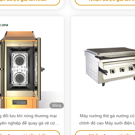
Băng
hình
 đối lưu khí nóng thương mại
Máy nướng thịt gà nướng có 
yên nghiệp để quay gà vịt cừu
chỉnh độ cao Máy sưởi điện
 với chứng nhận CE ISO
không khói