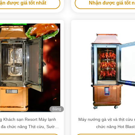
ận được giá tốt nhất
Nhận được giá tốt n
Băng
hình
g Khách sạn Resort Máy lạnh
Máy nướng gà vịt và thịt cừu
 đa chức năng Thịt cừu, Sườn,
chức năng Hot Blast
 Vịt Lò nướng Máy nướng