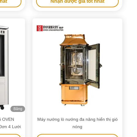
hất
Nhận được giá tốt nhất
Băng
hình
i OVEN
Máy nướng lò nướng đa năng hiển thị gió
ơn 4 Lưới
nóng