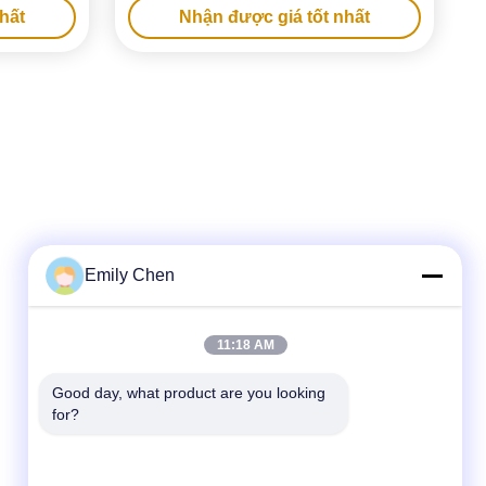
hất
Nhận được giá tốt nhất
Emily Chen
Liên lạc nhanh
11:18 AM
Điện thoại
Good day, what product are you looking 
for?
86--18964553551
Email
info01@greenarkworld.com