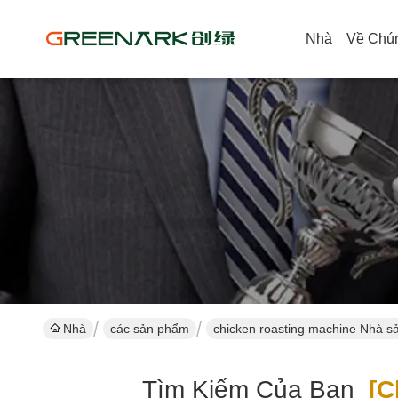
Nhà
Về Chún
Nhà
các sản phẩm
chicken roasting machine Nhà sả
Tìm Kiếm Của Bạn
[ch