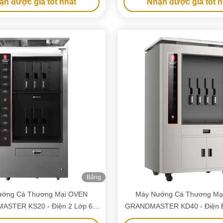
ận được giá tốt nhất
Nhận được giá tốt n
Băng
hình
ướng Cá Thương Mại OVEN
Máy Nướng Cá Thương Mạ
STER KS20 - Điện 2 Lớp 6
GRANDMASTER KD40 - Điện Đ
Lưới