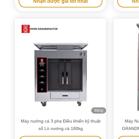
Nhận được giá tốt nhất
Nh
Băng
hình
Máy nướng cá 3 pha Điều khiển kỹ thuật
Máy N
số Lò nướng cá 180kg
GRANDMA