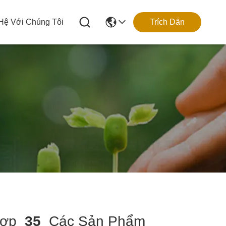
 Hệ Với Chúng Tôi
Trích Dẫn
Hợp
35
Các Sản Phẩm