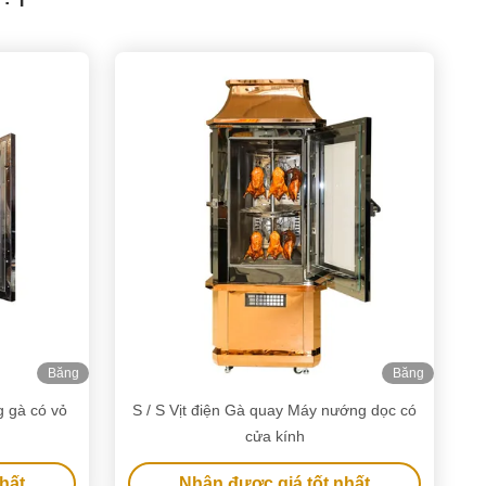
Băng
Băng
hình
hình
 gà có vỏ
S / S Vịt điện Gà quay Máy nướng dọc có
cửa kính
hất
Nhận được giá tốt nhất