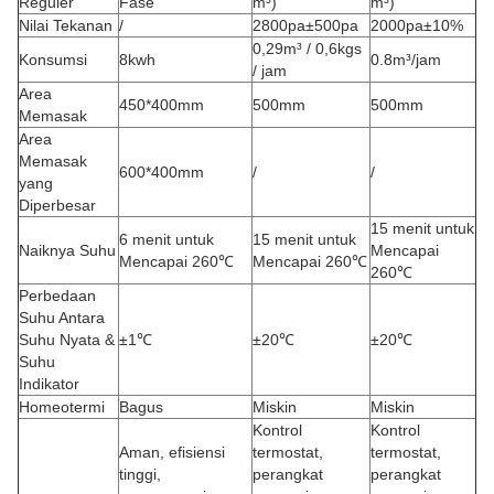
Reguler
Fase
m³)
m³)
Nilai Tekanan
/
2800pa±500pa
2000pa±10%
0,29m³ / 0,6kgs
Konsumsi
8kwh
0.8m³/jam
/ jam
Area
450*400mm
500mm
500mm
Memasak
Area
Memasak
600*400mm
/
/
yang
Diperbesar
15 menit untuk
6 menit untuk
15 menit untuk
Naiknya Suhu
Mencapai
Mencapai 260℃
Mencapai 260℃
260℃
Perbedaan
Suhu Antara
Suhu Nyata &
±1℃
±20℃
±20℃
Suhu
Indikator
Homeotermi
Bagus
Miskin
Miskin
Kontrol
Kontrol
Aman, efisiensi
termostat,
termostat,
tinggi,
perangkat
perangkat