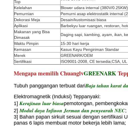
Top
Kelelahan
Blower udara internal (380V/0.25KW)
Pemurnian
Pemurni asap elektrostatik internal 
Dekorasi Meja
Desain/kustomisasi biasa
Aplikasi
Barbekyu luar ruangan, restoran, hote
Makanan yang Bisa
Daging sapi, kambing, ayam, ikan, ker
Dimasak
Waktu Pimpin
15-30 hari kerja
Kemasan
Kasus Kayu Pengiriman Standar
Merek
GREENARK/OEM
Sertifikasi
ISO9001-2008, CE tersedia;CSA, UL
Mengapa memilih Chuanglv
GREENARK
Tep
Baja tahan karat d
Tubuh panggangan terbuat dari
Elektromagnetik (Induksi) Teppanyaki:
Kerajinan luar biasa
1]
pemotongan, pembengkokan
Modul daya Infinon Jerman dan penyearah NEC
2]
;
3] Bahan papan sirkuit sesuai dengan sertifikasi
panas 6 lapis membuat motor bekerja lebih lama;