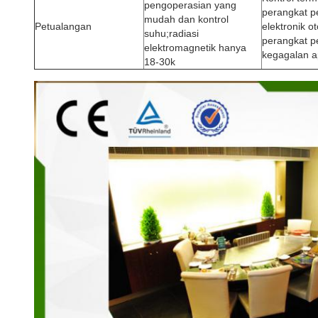
pengoperasian yang
perangkat p
mudah dan kontrol
Petualangan
elektronik o
suhu;radiasi
perangkat p
elektromagnetik hanya
kegagalan a
18-30k