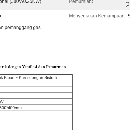
ional (380V/0.25KW)
Pemurnian:
(
yu
Menyediakan Kemampuan:
an pemanggang gas
trik dengan Ventilasi dan Pemurnian
uk Kipas 9 Kursi dengan Sistem
KW
: 600*400mm