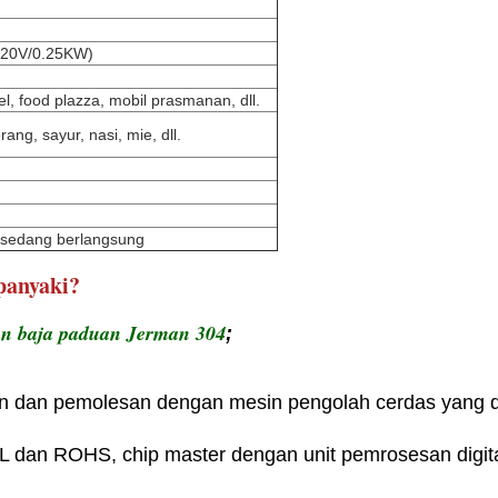
(220V/0.25KW)
l, food plazza, mobil prasmanan, dll.
ang, sayur, nasi, mie, dll.
 sedang berlangsung
panyaki?
an baja paduan Jerman 304
;
 dan pemolesan dengan mesin pengolah cerdas yang d
 UL dan ROHS, chip master dengan unit pemrosesan digit