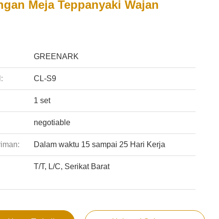
gan Meja Teppanyaki Wajan
:
GREENARK
:
CL-S9
1 set
negotiable
riman:
Dalam waktu 15 sampai 25 Hari Kerja
T/T, L/C, Serikat Barat
: