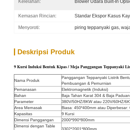
Kelelahan:
Blower Udara Built-In Ops
Kemasan Rincian:
Standar Ekspor Kasus Ka
Menyoroti:
piring teppanyaki gas
, 
waj
Deskripsi Produk
9 Kursi Induksi Bentuk Kipas / Meja Panggangan Teppanyaki Lis
Panggangan Teppanyaki Listrik Bent
Nama Produk
Pembuangan & Pemurnian
Pemanasan
Elektromagnetik (Induksi)
Bahan
Baja Tahan Karat 304 & Baja Paduan
Parameter
380V/50HZ/8KW atau 220V/60HZ/6
Area Memasak
Biasa: 450*400mm atau Diperbesar
Kapasitas
9 Kursi
Dimensi Panggangan
2000*990*800mm
Dimensi dengan Table
3302*2001*800mm