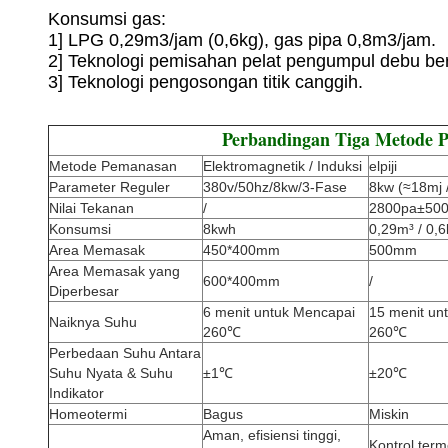
Konsumsi gas:
1] LPG 0,29m3/jam (0,6kg), gas pipa 0,8m3/jam.
2] Teknologi pemisahan pelat pengumpul debu ber
3] Teknologi pengosongan titik canggih.
Perbandingan Tiga Metode 
Metode Pemanasan
Elektromagnetik / Induksi
elpiji
Parameter Reguler
380v/50hz/8kw/3-Fase
8kw (≈18mj 
Nilai Tekanan
/
2800pa±50
Konsumsi
8kwh
0,29m³ / 0,6
Area Memasak
450*400mm
500mm
Area Memasak yang
600*400mm
/
Diperbesar
6 menit untuk Mencapai
15 menit un
Naiknya Suhu
260℃
260℃
Perbedaan Suhu Antara
Suhu Nyata & Suhu
±1℃
±20℃
Indikator
Homeotermi
Bagus
Miskin
Aman, efisiensi tinggi,
Kontrol term