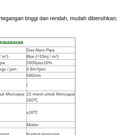
tegangan tinggi dan rendah, mudah dibersihkan;
Pemanasan
Gas Alam Pipa
/ m³)
8kw (≈33mj / m³)
0pa
2000pa±10%
kgs / jam
0.8m³/jam
500mm
/
tuk Mencapai
15 menit untuk Mencapai
260℃
±20℃
Miskin
ostat,
Kontrol termostat,