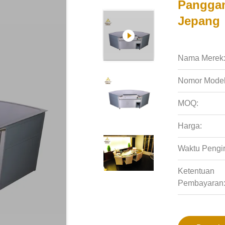
Panggan
Jepang
Nama Merek
Nomor Model
MOQ:
Harga:
Waktu Pengi
Ketentuan
Pembayaran