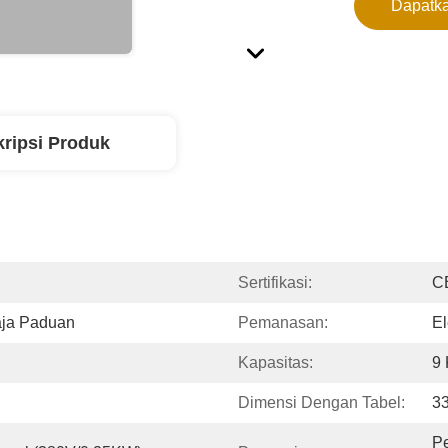
Dapatka
ripsi Produk
Sertifikasi:
C
aja Paduan
Pemanasan:
El
Kapasitas:
9 
Dimensi Dengan Tabel:
3
Pe