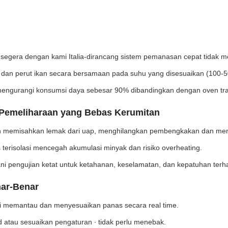
segera dengan kami Italia-dirancang sistem pemanasan cepat tidak me
an perut ikan secara bersamaan pada suhu yang disesuaikan (100-
engurangi konsumsi daya sebesar 90% dibandingkan dengan oven trad
Pemeliharaan yang Bebas Kerumitan
n memisahkan lemak dari uap, menghilangkan pembengkakan dan me
 terisolasi mencegah akumulasi minyak dan risiko overheating.
i pengujian ketat untuk ketahanan, keselamatan, dan kepatuhan terha
nar-Benar
mi memantau dan menyesuaikan panas secara real time.
d atau sesuaikan pengaturan ∙ tidak perlu menebak.