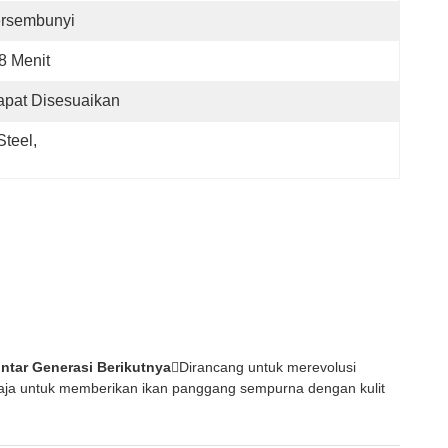
ersembunyi
8 Menit
pat Disesuaikan
Steel
, 
intar Generasi Berikutnya
Dirancang untuk merevolusi
 saja untuk memberikan ikan panggang sempurna dengan kulit