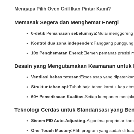
Mengapa Pilih Oven Grill Ikan Pintar Kami?
Memasak Segera dan Menghemat Energi
0-detik Pemanasan sebelumnya:
Mulai menggoreng 
Kontrol dua zona independen:
Panggang punggung d
10x Penghematan Energi:
Elemen pemanas presisi m
Desain yang Mengutamakan Keamanan untuk 
Ventilasi bebas tetesan:
Eksos asap yang dipatenka
Struktur tahan api:
Tubuh baja tahan karat + kap atas
60+ Pemeriksaan Kualitas:
Setiap komponen menjalan
Teknologi Cerdas untuk Standarisasi yang Be
Sistem PID Auto-Adjusting:
Algoritma proprietar ka
One-Touch Mastery:
Pilih program yang sudah di-loa