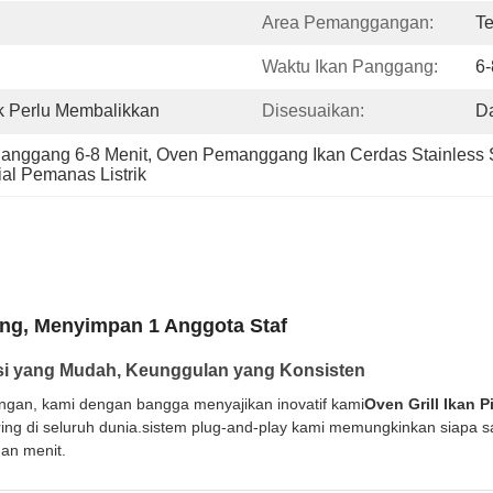
Area Pemanggangan:
T
Waktu Ikan Panggang:
6-
k Perlu Membalikkan
Disesuaikan:
Da
anggang 6-8 Menit
, 
Oven Pemanggang Ikan Cerdas Stainless 
l Pemanas Listrik
ang, Menyimpan 1 Anggota Staf
asi yang Mudah, Keunggulan yang Konsisten
ngan, kami dengan bangga menyajikan inovatif kami
Oven Grill Ikan P
ering di seluruh dunia.sistem plug-and-play kami memungkinkan siapa
gan menit.