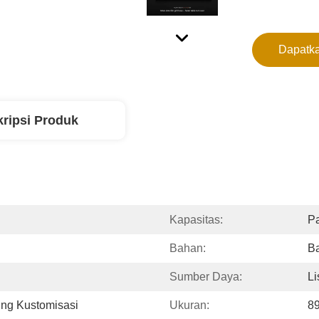
Dapatka
ripsi Produk
Kapasitas:
P
Bahan:
Ba
Sumber Daya:
Li
ng Kustomisasi
Ukuran:
8