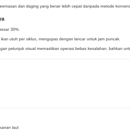
keemasan dan daging yang berair lebih cepat daripada metode konvens
ya
ebesar 30%.
kan utuh per siklus, mengupas dengan lancar untuk jam puncak.
engan petunjuk visual memastikan operasi bebas kesalahan, bahkan un
anan laut