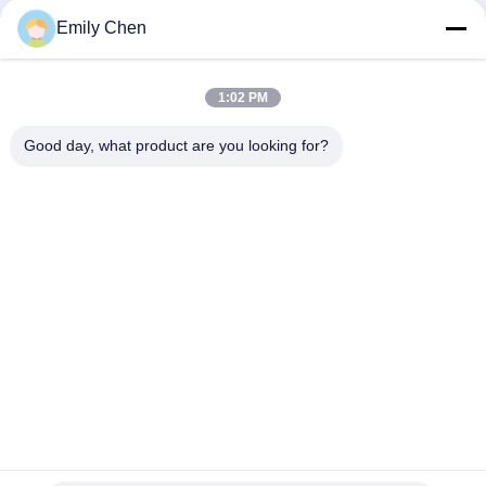
Media Sosial
Emily Chen
1:02 PM
Kontak Cepat
Good day, what product are you looking for?
Telp
86--18964553551
E-mail
info01@greenarkworld.com
Alamat
No. 253, Jalan Xuanchun, Taman Industri Sanzao, Area
Baru Pudong, Shanghai, Tiongkok 201314
Kebijakan Privasi
|
Sitemap
Cina Kualitas Baik Meja Panggangan Teppanyaki Pemasok. Hak