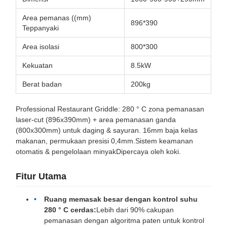
Area pemanas ((mm)
896*390
Teppanyaki
Area isolasi
800*300
Kekuatan
8.5kW
Berat badan
200kg
Professional Restaurant Griddle: 280 ° C zona pemanasan
laser-cut (896x390mm) + area pemanasan ganda
(800x300mm) untuk daging & sayuran. 16mm baja kelas
makanan, permukaan presisi 0,4mm.Sistem keamanan
otomatis & pengelolaan minyakDipercaya oleh koki.
Fitur Utama
Ruang memasak besar dengan kontrol suhu
280 ° C cerdas:
Lebih dari 90% cakupan
pemanasan dengan algoritma paten untuk kontrol