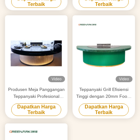
dengan Kebutuhan Anda
Countertop & Smart Heating
Terbaik
Terbaik
Video
Video
Produsen Meja Panggangan
Teppanyaki Grill Efisiensi
Teppanyaki Profesional
Tinggi dengan 20mm Food-
Dibuat Khusus Dengan
Grade Alloy Steel
Dapatkan Harga
Dapatkan Harga
Desain Gratis Pemasok
Countertop & Smart Heating
Terbaik
Terbaik
Peralatan Panggangan
Hibachi Terpercaya