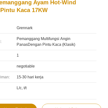
Pemanggang Ayam Hot-Wind
Pintu Kaca 17KW
:
Grennark
Pemanggang Multifungsi Angin
:
PanasDengan Pintu Kaca (Klasik)
1
negotiable
riman:
15-30 hari kerja
L/c, t/t
: