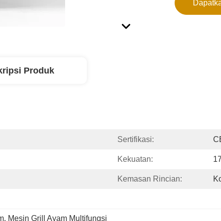
Dapatka
ripsi Produk
Sertifikasi:
CE
Kekuatan:
1
Kemasan Rincian:
Ko
am
, 
Mesin Grill Ayam Multifungsi