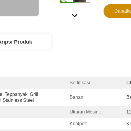
Dapatka
ripsi Produk
Sertifikasi:
C
 Teppanyaki Grill 
Bahan:
Ba
l Stainless Steel
Ukuran Mesin::
1
Knalpot:
K