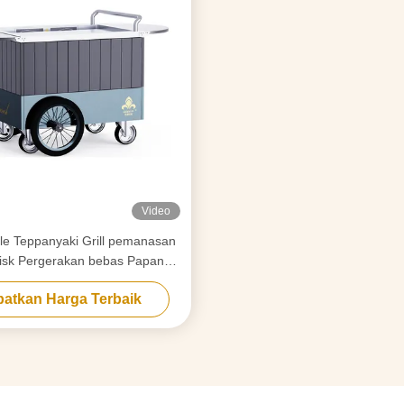
Video
ile Teppanyaki Grill pemanasan
disk Pergerakan bebas Papan
makanan Hibachi Grill Table
atkan Harga Terbaik