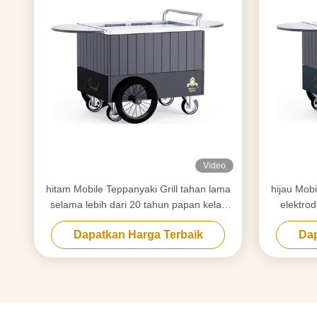
Video
hitam Mobile Teppanyaki Grill tahan lama
hijau Mob
selama lebih dari 20 tahun papan kelas
elektro
makanan Hibachi Grill Table
kelas 
Dapatkan Harga Terbaik
Dap