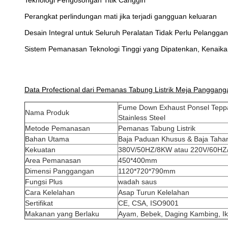
Teknologi Pengosongan Titik Canggih
Perangkat perlindungan mati jika terjadi gangguan keluaran
Desain Integral untuk Seluruh Peralatan Tidak Perlu Pelanggan
Sistem Pemanasan Teknologi Tinggi yang Dipatenkan, Kenaik
Data Profectional dari Pemanas Tabung Listrik Meja Panggang
Fume Down Exhaust Ponsel Teppany
Nama Produk
Stainless Steel
Metode Pemanasan
Pemanas Tabung Listrik
Bahan Utama
Baja Paduan Khusus & Baja Taha
Kekuatan
380V/50HZ/8KW atau 220V/60H
Area Pemanasan
450*400mm
Dimensi Panggangan
1120*720*790mm
Fungsi Plus
wadah saus
Cara Kelelahan
Asap Turun Kelelahan
Sertifikat
CE, CSA, ISO9001
Makanan yang Berlaku
Ayam, Bebek, Daging Kambing, Ikan