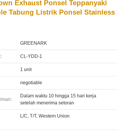
wn Exhaust Ponsel Teppanyaki
ble Tabung Listrik Ponsel Stainless
:
GREENARK
:
CL-YDD-1
1 unit
negotiable
Dalam waktu 10 hingga 15 hari kerja
riman:
setelah menerima setoran
L/C, T/T, Western Union
: