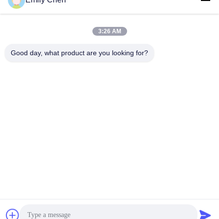
3:26 AM
Kontak Cepat
Good day, what product are you looking for?
Telp
86--18964553551
E-mail
info01@greenarkworld.com
Alamat
No. 253, Jalan Xuanchun, Taman Industri Sanzao, Area
Baru Pudong, Shanghai, Tiongkok 201314
Kebijakan Privasi
|
Sitemap
Cina Kualitas Baik Meja Panggangan Teppanyaki Pemasok. Hak
cipta © 2016-2026 Shanghai Chuanglv Catering Equipment Co.,