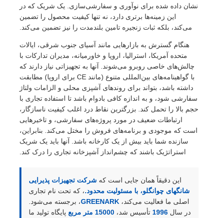
نشان داده شده برای نوآوری و سفارشی‌سازی. یک شریک که در
این زمینه‌ها برتری دارد، نه تنها کیفیت محصول را تضمین
می‌کند، بلکه ثبات زنجیره تامین بلندمدت را نیز تضمین می‌کند.
هنگام گسترش به بازارهایی مانند آسیای جنوب شرقی، ایالات
متحده آمریکا، استرالیا، اروپا و خاورمیانه، مدیران تدارکات با
چالش‌های خاصی روبرو می‌شوند. آنها به تجهیزاتی نیاز دارند که
با گواهینامه‌های بین‌المللی متنوع (مانند CE برای اروپا) مطابقت
داشته باشد، بتواند برای روندهای آشپزی محلی و الزامات ولتاژ
سفارشی شود، و به اندازه کافی بادوام باشد تا استفاده تجاری با
حجم بالا را تحمل کند. بزرگترین نقاط درد اغلب کیفیت ناسازگار،
ارتباطات ضعیف در مورد پروژه‌های سفارشی، و تاخیرهایی
است که موجودی و برنامه‌های فروش را مختل می‌کند. بنابراین،
سازنده شما باید بیش از یک کارخانه باشد. آنها باید یک شریک
استراتژیک باشند که چشم‌انداز آشپزخانه تجاری را درک کند.
این دقیقاً همان جایی است که
شرکت تجهیزات پذیرایی
شانگهای چوانگلو، با مسئولیت محدود.
، که تحت نام تجاری
اصلی ما فعالیت می‌کند،
GREENARK
، برجسته می‌شود.
در سال
1996
تأسیس شد،
15000 متر مربع
پایگاه تولید ما