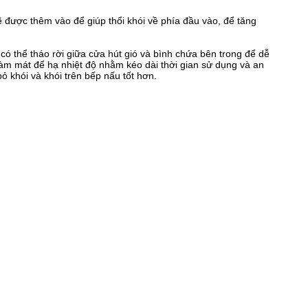
ẽ được thêm vào để giúp thổi khói về phía đầu vào, để tăng
 có thể tháo rời giữa cửa hút gió và bình chứa bên trong để dễ
ạt làm mát để hạ nhiệt độ nhằm kéo dài thời gian sử dụng và an
ỏ khói và khói trên bếp nấu tốt hơn.