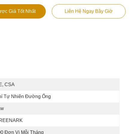
ợc Giá Tốt Nhất
Liên Hệ Ngay Bây Giờ
E, CSA
hí Tự Nhiên Đường Ống
kw
REENARK
00 Đơn Vị Mỗi Tháng