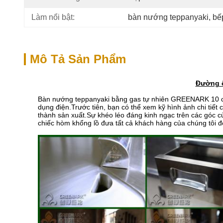
Làm nổi bật:
bàn nướng teppanyaki
, 
bế
Mô Tả Sản Phẩm
Đường ố
Bàn nướng teppanyaki bằng gas tự nhiên GREENARK 10 chỗ 
dụng điện.Trước tiên, bạn có thể xem kỹ hình ảnh chi tiết c
thành sản xuất.Sự khéo léo đáng kinh ngạc trên các góc
chiếc hòm khổng lồ đưa tất cả khách hàng của chúng tôi đế