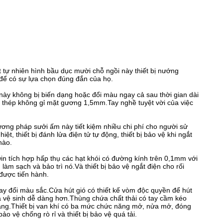
ự nhiên hình bầu dục mười chỗ ngồi này thiết bị nướng
để có sự lựa chọn đúng đắn của họ.
ày không bị biến dạng hoặc đổi màu ngay cả sau thời gian dài
g thép không gỉ mặt gương 1,5mm.Tay nghề tuyệt vời của việc
ơng pháp sưởi ấm này tiết kiệm nhiều chi phí cho người sử
t, thiết bị đánh lửa điện tử tự động, thiết bị bảo vệ khi ngắt
nào.
win tích hợp hấp thụ các hạt khói có đường kính trên 0,1mm với
àm sạch và bảo trì nó.Và thiết bị bảo vệ ngắt điện cho rối
được tiến hành.
y đổi màu sắc.Cửa hút gió có thiết kế vòm độc quyền để hút
và vệ sinh dễ dàng hơn.Thùng chứa chất thải có tay cầm kéo
 hàng.Thiết bị van khí có ba mức chức năng mở, nửa mở, đóng
o vệ chống rò rỉ và thiết bị bảo vệ quá tải.