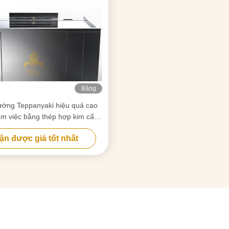
Băng
hình
ớng Teppanyaki hiệu quả cao
àm việc bằng thép hợp kim cấp
m 20mm & Sưởi ấm thông minh
ận được giá tốt nhất