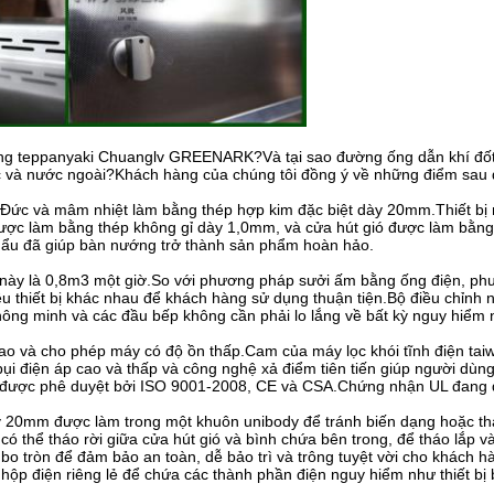
g teppanyaki Chuanglv GREENARK?Và tại sao đường ống dẫn khí đốt t
c và nước ngoài?Khách hàng của chúng tôi đồng ý về những điểm sau 
ức và mâm nhiệt làm bằng thép hợp kim đặc biệt dày 20mm.Thiết bị n
 được làm bằng thép không gỉ dày 1,0mm, và cửa hút gió được làm bằn
hẩu đã giúp bàn nướng trở thành sản phẩm hoàn hảo.
này là 0,8m3 một giờ.So với phương pháp sưởi ấm bằng ống điện, phư
u thiết bị khác nhau để khách hàng sử dụng thuận tiện.Bộ điều chỉnh nhiệ
hông minh và các đầu bếp không cần phải lo lắng về bất kỳ nguy hiểm 
cao và cho phép máy có độ ồn thấp.Cam của máy lọc khói tĩnh điện tai
i điện áp cao và thấp và công nghệ xả điểm tiên tiến giúp người dùng l
đã được phê duyệt bởi ISO 9001-2008, CE và CSA.Chứng nhận UL đang 
y 20mm được làm trong một khuôn unibody để tránh biến dạng hoặc tha
có thể tháo rời giữa cửa hút gió và bình chứa bên trong, để tháo lắp 
bo tròn để đảm bảo an toàn, dễ bảo trì và trông tuyệt vời cho khách
hộp điện riêng lẻ để chứa các thành phần điện nguy hiểm như thiết bị bả