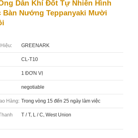
ng Dẫn Khí Đốt Tự Nhiên Hình
 Bàn Nướng Teppanyaki Mười
ồi
Hiệu:
GREENARK
CL-T10
1 ĐƠN VỊ
negotiable
ao Hàng:
Trong vòng 15 đến 25 ngày làm việc
Thanh
T / T, L / C, West Union