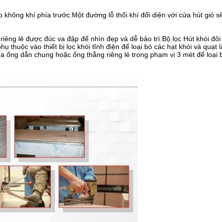
 không khí phía trước.Một đường lỗ thổi khí đối diện với cửa hút gió s
iêng lẻ được đúc va đập để nhìn đẹp và dễ bảo trì.Bộ lọc Hút khói đôi
phụ thuộc vào thiết bị lọc khói tĩnh điện để loại bỏ các hạt khói và qu
của ống dẫn chung hoặc ống thẳng riêng lẻ trong phạm vi 3 mét để loại b