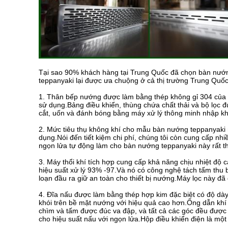
Tại sao 90% khách hàng tại Trung Quốc đã chọn bàn nướn
teppanyaki lại được ưa chuộng ở cả thị trường Trung Quố
1. Thân bếp nướng được làm bằng thép không gỉ 304 của Đ
sử dụng.Bảng điều khiển, thùng chứa chất thải và bộ lọc
cắt, uốn và đánh bóng bằng máy xử lý thông minh nhập k
2. Mức tiêu thụ không khí cho mẫu bàn nướng teppanyaki 
dụng.Nói đến tiết kiệm chi phí, chúng tôi còn cung cấp nhiề
ngọn lửa tự động làm cho bàn nướng teppanyaki này rất t
3. Máy thổi khí tích hợp cung cấp khả năng chịu nhiệt độ 
hiệu suất xử lý 93% -97.Và nó có công nghệ tách tấm thu bụ
loạn đầu ra giữ an toàn cho thiết bị nướng.Máy lọc này 
4. Đĩa nấu được làm bằng thép hợp kim đặc biệt có độ dà
khói trên bề mặt nướng với hiệu quả cao hơn.Ống dẫn khí 
chìm và tấm được đúc va đập, và tất cả các góc đều được 
cho hiệu suất nấu với ngọn lửa.Hộp điều khiển điện là một 