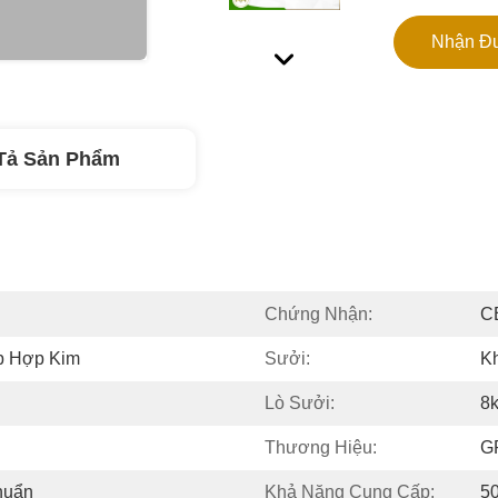
Nhận Đư
Tả Sản Phẩm
Chứng Nhận:
C
p Hợp Kim
Sưởi:
K
Lò Sưởi:
8
Thương Hiệu:
G
huẩn
Khả Năng Cung Cấp:
5