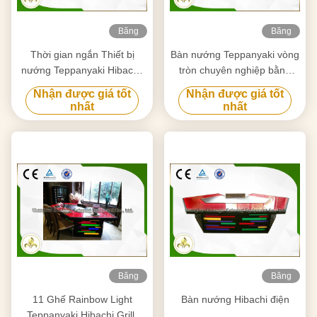
Băng
Băng
hình
hình
Thời gian ngắn Thiết bị
Bàn nướng Teppanyaki vòng
nướng Teppanyaki Hibachi,
tròn chuyên nghiệp bằng
Bàn nướng nhà hàng Nhật
thép không gỉ Royal Taste
Nhận được giá tốt
Nhận được giá tốt
Bản
được thiết kế
nhất
nhất
Băng
Băng
hình
hình
11 Ghế Rainbow Light
Bàn nướng Hibachi điện
Teppanyaki Hibachi Grill,