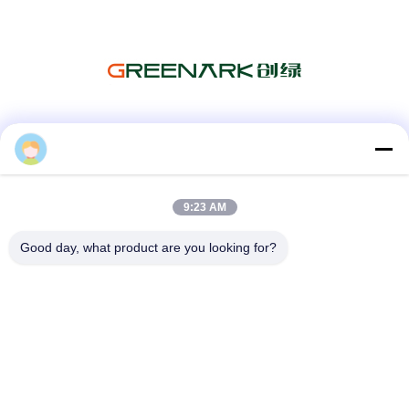
Truyền thông xã hội
9:23 AM
Liên lạc nhanh
Good day, what product are you looking for?
Điện thoại
86--18964553551
Email
info01@greenarkworld.com
Địa chỉ