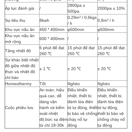
2800pa ±
Áp lực đánh giá
/
2000pa ± 10%
500pa
0,29m³ / 0,6kgs
Sự tiêu thụ
8kwh
0,8m³ / h
/ h
Khu vực nấu ăn
450 * 400mm
φ500mm
φ500mm
Khu vực nấu ăn
600 * 400mm
/
/
mở rộng
6 phút để đạt
15 phút để đạt
15 phút để đạt
Tăng nhiệt độ
260 ℃
260 ℃
260 ℃
Sự khác biệt nhiệt
độ giữa nhiệt độ
± 1 ℃
± 20 ℃
± 20 ℃
thực và nhiệt độ
chỉ báo
Homeothermy
Tốt
Nghèo
Nghèo
An toàn, hiệu
Điều khiển
Điều khiển
quả cao, dễ
nhiệt, thiết bị
nhiệt, thiết bị
dàng vận
đánh lửa điện
đánh lửa điện
Cuộc phiêu lưu
hành và kiểm
tử tự động, thiết
tử tự động,
soát nhiệt
bị bảo vệ chống
thiết bị bảo vệ
độ;bức xạ điện
cháy nổ tự
chống cháy nổ
từ chỉ 18-30k
động
tự động