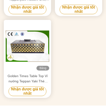
Thép không gỉ Teppanyaki
Nhận được giá tốt
Nhận được giá tốt
tấm
nhất
nhất
Băng
hình
Golden Times Table Top Vỉ
nướng Teppan Yaki Thép
không gỉ 304 / Vật liệu thép
Nhận được giá tốt
hợp kim
nhất