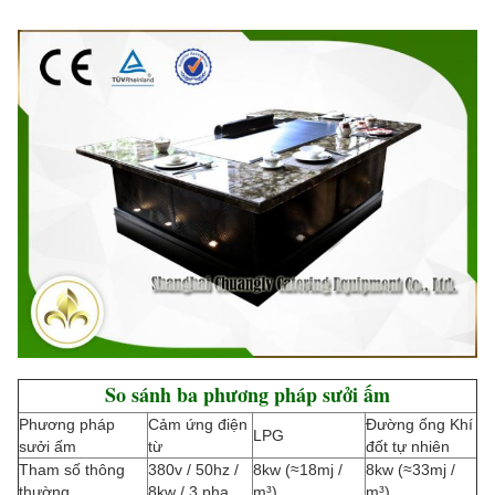
So sánh ba phương pháp sưởi ấm
Phương pháp
Cảm ứng điện
Đường ống Khí
LPG
sưởi ấm
từ
đốt tự nhiên
Tham số thông
380v / 50hz /
8kw (≈18mj /
8kw (≈33mj /
thường
8kw / 3 pha
m³)
m³)