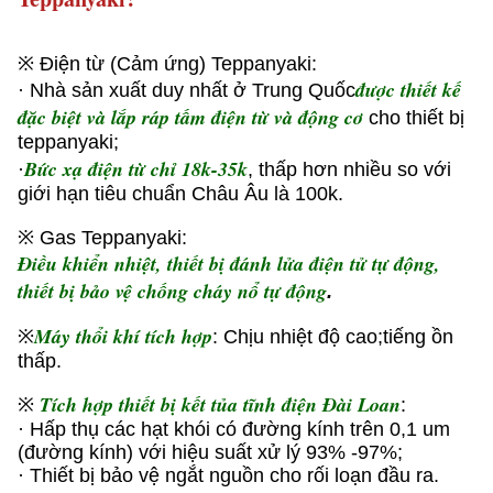
※ Điện từ (Cảm ứng) Teppanyaki:
được thiết kế
· Nhà sản xuất duy nhất ở Trung Quốc
đặc biệt và lắp ráp tấm điện từ và động cơ
cho thiết bị
teppanyaki;
Bức xạ điện từ chỉ 18k-35k
·
, thấp hơn nhiều so với
giới hạn tiêu chuẩn Châu Âu là 100k.
※ Gas Teppanyaki:
Điều khiển nhiệt, thiết bị đánh lửa điện tử tự động,
thiết bị bảo vệ chống cháy nổ tự động
.
Máy thổi khí tích hợp
※
: Chịu nhiệt độ cao;tiếng ồn
thấp.
Tích hợp thiết bị kết tủa tĩnh điện Đài Loan
※
:
· Hấp thụ các hạt khói có đường kính trên 0,1 um
(đường kính) với hiệu suất xử lý 93% -97%;
· Thiết bị bảo vệ ngắt nguồn cho rối loạn đầu ra.