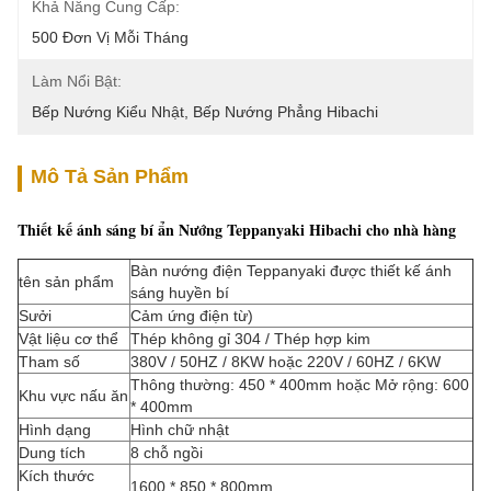
Khả Năng Cung Cấp:
500 Đơn Vị Mỗi Tháng
Làm Nổi Bật:
Bếp Nướng Kiểu Nhật
, 
Bếp Nướng Phẳng Hibachi
Mô Tả Sản Phẩm
Thiết kế ánh sáng bí ẩn Nướng Teppanyaki Hibachi cho nhà hàng
Bàn nướng điện Teppanyaki được thiết kế ánh
tên sản phẩm
sáng huyền bí
Sưởi
Cảm ứng điện từ)
Vật liệu cơ thể
Thép không gỉ 304 / Thép hợp kim
Tham số
380V / 50HZ / 8KW hoặc 220V / 60HZ / 6KW
Thông thường: 450 * 400mm hoặc Mở rộng: 600
Khu vực nấu ăn
* 400mm
Hình dạng
Hình chữ nhật
Dung tích
8 chỗ ngồi
Kích thước
1600 * 850 * 800mm