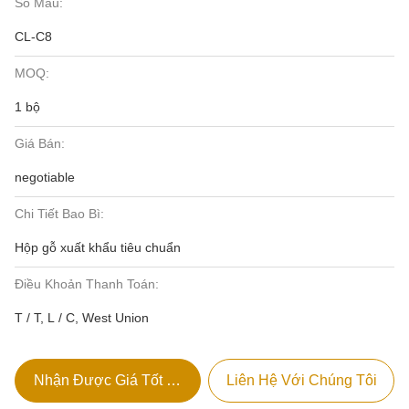
Số Mẫu:
CL-C8
MOQ:
1 bộ
Giá Bán:
negotiable
Chi Tiết Bao Bì:
Hộp gỗ xuất khẩu tiêu chuẩn
Điều Khoản Thanh Toán:
T / T, L / C, West Union
Nhận Được Giá Tốt Nhất
Liên Hệ Với Chúng Tôi