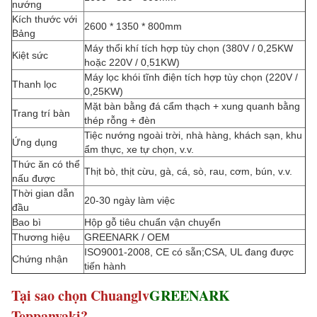
nướng
Kích thước với
2600 * 1350 * 800mm
Bảng
Máy thổi khí tích hợp tùy chọn (380V / 0,25KW
Kiệt sức
hoặc 220V / 0,51KW)
Máy lọc khói tĩnh điện tích hợp tùy chọn (220V /
Thanh lọc
0,25KW)
Mặt bàn bằng đá cẩm thạch + xung quanh bằng
Trang trí bàn
thép rỗng + đèn
Tiệc nướng ngoài trời, nhà hàng, khách sạn, khu
Ứng dụng
ẩm thực, xe tự chọn, v.v.
Thức ăn có thể
Thịt bò, thịt cừu, gà, cá, sò, rau, cơm, bún, v.v.
nấu được
Thời gian dẫn
20-30 ngày làm việc
đầu
Bao bì
Hộp gỗ tiêu chuẩn vận chuyển
Thương hiệu
GREENARK / OEM
ISO9001-2008, CE có sẵn;CSA, UL đang được
Chứng nhận
tiến hành
Tại sao chọn Chuanglv
GREENARK
Teppanyaki?