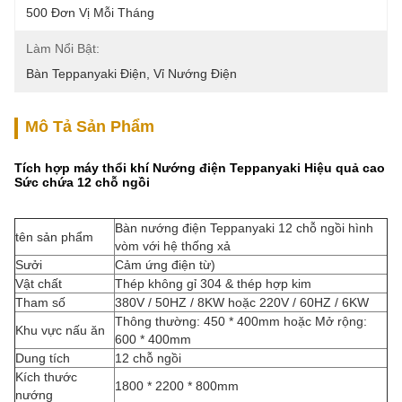
500 Đơn Vị Mỗi Tháng
Làm Nổi Bật:
Bàn Teppanyaki Điện
, 
Vỉ Nướng Điện
Mô Tả Sản Phẩm
Tích hợp máy thổi khí Nướng điện Teppanyaki Hiệu quả cao
Sức chứa 12 chỗ ngồi
Bàn nướng điện Teppanyaki 12 chỗ ngồi hình
tên sản phẩm
vòm với hệ thống xả
Sưởi
Cảm ứng điện từ)
Vật chất
Thép không gỉ 304 & thép hợp kim
Tham số
380V / 50HZ / 8KW hoặc 220V / 60HZ / 6KW
Thông thường: 450 * 400mm hoặc Mở rộng:
Khu vực nấu ăn
600 * 400mm
Dung tích
12 chỗ ngồi
Kích thước
1800 * 2200 * 800mm
nướng