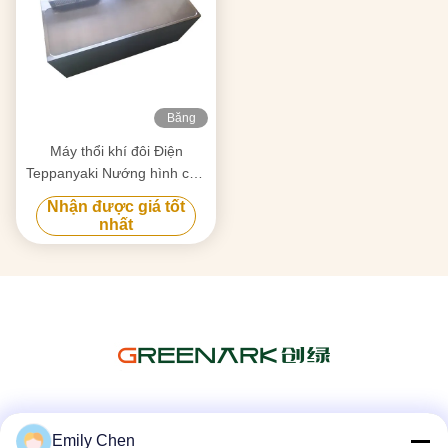
Băng
hình
Máy thổi khí đôi Điện
Teppanyaki Nướng hình chữ
nhật cho nhà hàng
Nhận được giá tốt
nhất
Truyền thông xã hội
Emily Chen