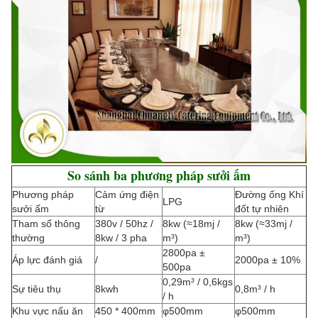
So sánh ba phương pháp sưởi ấm
Phương pháp
Cảm ứng điện
Đường ống Khí
LPG
sưởi ấm
từ
đốt tự nhiên
Tham số thông
380v / 50hz /
8kw (≈18mj /
8kw (≈33mj /
thường
8kw / 3 pha
m³)
m³)
2800pa ±
Áp lực đánh giá
/
2000pa ± 10%
500pa
0,29m³ / 0,6kgs
Sự tiêu thụ
8kwh
0,8m³ / h
/ h
Khu vực nấu ăn
450 * 400mm
φ500mm
φ500mm