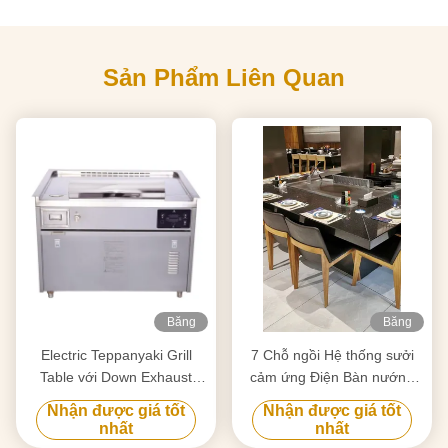
Sản Phẩm Liên Quan
Băng
Băng
hình
hình
Electric Teppanyaki Grill
7 Chỗ ngồi Hệ thống sưởi
Table với Down Exhaust
cảm ứng Điện Bàn nướng
1200x850mm
Teppanyaki Thép không gỉ
Nhận được giá tốt
Nhận được giá tốt
và thép hợp kim
nhất
nhất