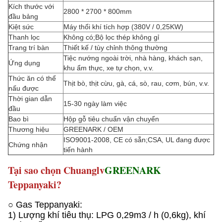
Kích thước với
2800 * 2700 * 800mm
đầu bảng
Kiệt sức
Máy thổi khí tích hợp (380V / 0,25KW)
Thanh lọc
Không có;Bộ lọc thép không gỉ
Trang trí bàn
Thiết kế / tùy chỉnh thông thường
Tiệc nướng ngoài trời, nhà hàng, khách sạn,
Ứng dụng
khu ẩm thực, xe tự chọn, v.v.
Thức ăn có thể
Thịt bò, thịt cừu, gà, cá, sò, rau, cơm, bún, v.v.
nấu được
Thời gian dẫn
15-30 ngày làm việc
đầu
Bao bì
Hộp gỗ tiêu chuẩn vận chuyển
Thương hiệu
GREENARK / OEM
ISO9001-2008, CE có sẵn;CSA, UL đang được
Chứng nhận
tiến hành
Tại sao chọn Chuanglv
GREENARK
Teppanyaki?
○ Gas Teppanyaki:
1) Lượng khí tiêu thụ: LPG 0,29m3 / h (0,6kg), khí