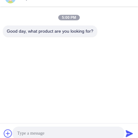
5:00 PM
Liên lạc nhanh
Good day, what product are you looking for?
Điện thoại
86--18964553551
Email
info01@greenarkworld.com
Địa chỉ
Số 253, Đường Xuanchun, Khu công nghiệp Sanzao, Khu
mới Phố Đông, Thượng Hải, Trung Quốc 201314
Chính sách bảo mật
|
Sơ đồ trang web
Trung Quốc Chất lượng tốt Bàn nướng Teppanyaki Nhà cung
cấp. 2016-2026 Shanghai Chuanglv Catering Equipment Co., Ltd
. Đã đăng ký Bản quyền.