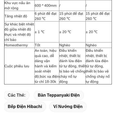
Khu vực nấu ăn
600 * 400mm
/
/
mở rộng
6 phút để đạt
15 phút để đạt
15 phút để đạt
Tăng nhiệt độ
260 ℃
260 ℃
260 ℃
Sự khác biệt nhiệt
độ giữa nhiệt độ
± 1 ℃
± 20 ℃
± 20 ℃
thực và nhiệt độ
chỉ báo
Homeothermy
Tốt
Nghèo
Nghèo
An toàn, hiệu
Điều khiển
Điều khiển
quả cao, dễ
nhiệt, thiết bị
nhiệt, thiết bị
dàng vận
đánh lửa điện
đánh lửa điện
Cuộc phiêu lưu
hành và kiểm
tử tự động, thiết
tử tự động,
soát nhiệt
bị bảo vệ chống
thiết bị bảo vệ
độ;bức xạ điện
cháy nổ tự
chống cháy nổ
từ chỉ 18-30k
động
tự động
Các Thẻ:
Bàn Teppanyaki Điện
Bếp Điện Hibachi
Vỉ Nướng Điện