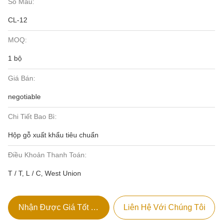
Số Mẫu:
CL-12
MOQ:
1 bộ
Giá Bán:
negotiable
Chi Tiết Bao Bì:
Hộp gỗ xuất khẩu tiêu chuẩn
Điều Khoản Thanh Toán:
T / T, L / C, West Union
Nhận Được Giá Tốt Nhất
Liên Hệ Với Chúng Tôi