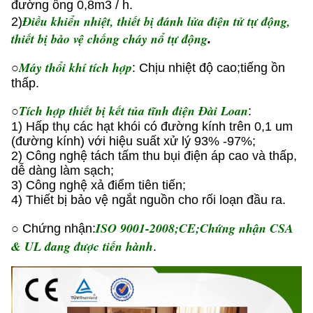
đường ống 0,8m3 / h.
Điều khiển nhiệt, thiết bị đánh lửa điện tử tự động,
2)
thiết bị bảo vệ chống cháy nổ tự động
.
Máy thổi khí tích hợp
○
: Chịu nhiệt độ cao;tiếng ồn
thấp.
Tích hợp thiết bị kết tủa tĩnh điện Đài Loan
○
:
1) Hấp thụ các hạt khói có đường kính trên 0,1 um
(đường kính) với hiệu suất xử lý 93% -97%;
2) Công nghệ tách tấm thu bụi điện áp cao và thấp,
dễ dàng làm sạch;
3) Công nghệ xả điểm tiên tiến;
4) Thiết bị bảo vệ ngắt nguồn cho rối loạn đầu ra.
ISO 9001-2008;CE;Chứng nhận CSA
○ Chứng nhận:
& UL đang được tiến hành
.