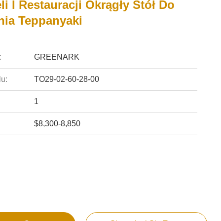
li I Restauracji Okrągły Stół Do
ia Teppanyaki
:
GREENARK
u:
TO29-02-60-28-00
1
$8,300-8,850