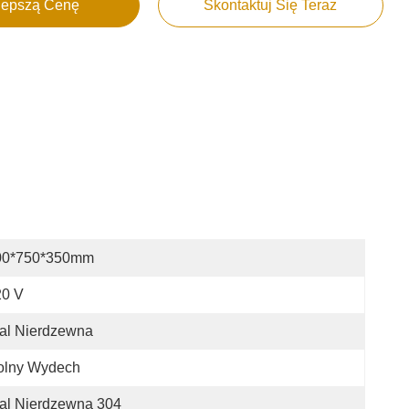
lepszą Cenę
Skontaktuj Się Teraz
00*750*350mm
20 V
al Nierdzewna
olny Wydech
al Nierdzewna 304