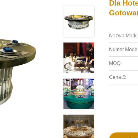
Dla Hote
Gotowan
Nazwa Marki
Numer Model
MOQ:
Cena £: