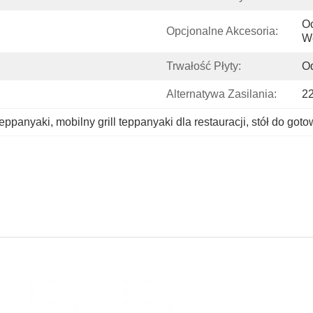
O
Opcjonalne Akcesoria:
We
Trwałość Płyty:
Od
Alternatywa Zasilania:
2
teppanyaki
, 
mobilny grill teppanyaki dla restauracji
, 
stół do got