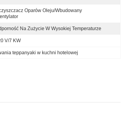
czyszczacz Oparów Oleju/wbudowany 
ntylator
porność Na Zużycie W Wysokiej Temperaturze
20 V/7 KW
owania teppanyaki w kuchni hotelowej