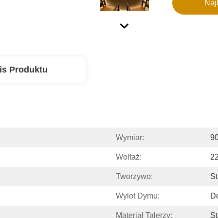
Naj
is Produktu
Wymiar:
9
Woltaż:
2
Tworzywo:
St
Wylot Dymu:
D
Materiał Talerzy:
St