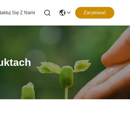
aktuj Się Z Nami
Zacytować
uktach