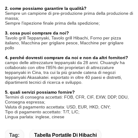
2. come possiamo garantire la qualità?
Sempre un campione di pre-produzione prima della produzione di
massa;
Sempre l'ispezione finale prima della spedizione;
3. cosa puoi comprare da noi?
Tavolo grill Teppanyaki, Tavolo grill Hibachi, Forno per pizza
italiano, Macchina per grigliare pesce, Macchine per grigliare
pollo
4. perché dovresti comprare da noi e non da altri fornitori?
campo delle attrezzature teppanyaki da 28 anni. Chuanglv ha
collaborato con oltre l'85% dei proprietari di attrezzature
teppanyaki in Cina, tra cui la più grande catena di negozi
teppanyaki Akasakatei. esportato in oltre 40 paesi e distretti,
dipartimenti tecnici di ricerca e sviluppo.
5. quali servizi possiamo fornire?
Termini di consegna accettati: FOB, CFR, CIF, EXW, DDP, DDU,
Consegna espressa;
Valuta di pagamento accettata: USD, EUR, HKD, CNY;
Tipo di pagamento accettato: T/T, L/C;
Lingua parlata: inglese, cinese
Tag:
Tabella Portatile Di Hibachi