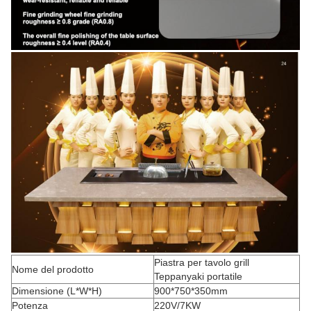
Piastra per tavolo grill
Nome del prodotto
Teppanyaki portatile
Dimensione (L*W*H)
900*750*350mm
Potenza
220V/7KW