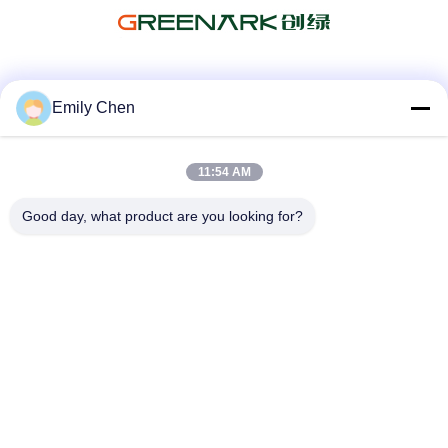
Mezzi sociali
Emily Chen
11:54 AM
Contatto rapido
Good day, what product are you looking for?
Telefono
86--18964553551
E-mail
info01@greenarkworld.com
Indirizzo
No. 253, strada di Xuanchun, complesso industriale di
Sanzao, nuova area di Pudong, Shanghai, Cina 201314