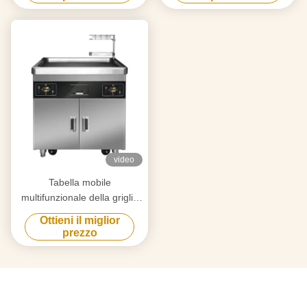
Food grade board Hibachi
Grill Table
Grill Table
video
Tabella mobile
multifunzionale della griglia
di Teppanyaki della cucina
Ottieni il miglior
commerciale con la doppia
prezzo
fornace