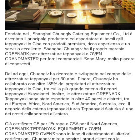
Fondata nel , Shanghai Chuanglv Catering Equipment Co., Ltd è
diventata il principale produttore ed esportatore di tavoli grill
teppanyaki in Cina con prodotti premium, ricca esperienza e un
servizio eccellente. Shanghai Chuanglv ha il proprio marchio
GREENARK per attrezzature teppanyaki e OVEN
GRANDMASTER per forni commerciali. Sono Mary, molto piacere
di conoscerti.
Dal ad oggi, Chuanglv ha ricercato e sviluppato nel campo delle
attrezzature teppanyaki per 30 anni. Finora, Chuanglv ha
collaborato con oltre l'85% dei proprietari di attrezzature
teppanyaki in Cina, tra cui la più grande catena di negozi
teppanyaki Akasakatei. Inoltre, le attrezzature GREENARK
Teppanyaki sono state esportate in oltre 40 paesi e distretti, tra
cui Europa, Africa, Nord America, Sud America, Australia, ecc. Il
negozio della catena teppanyaki turca Teppanyaki Alaturka è uno
dei nostri collaboratori all'estero.
Già certificato CE per l'Europa e CSA per il Nord America,
GREENARK TEPPANYAKI EQUIPMENT e OVEN
GRANDMASTER OVENS sono in fase di ottenimento di ulteriori
certificazioni. Chuanglv mira a servire i propri clienti con la