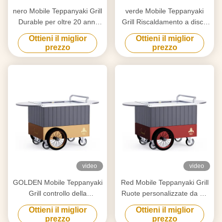
nero Mobile Teppanyaki Grill
verde Mobile Teppanyaki
Durable per oltre 20 anni
Grill Riscaldamento a disco
Food grade board Hibachi
elettrodico Libero movimento
Ottieni il miglior
Ottieni il miglior
Grill Table
Tavolo di griglia Hibachi
prezzo
prezzo
video
video
GOLDEN Mobile Teppanyaki
Red Mobile Teppanyaki Grill
Grill controllo della
Ruote personalizzate da 16
temperatura intelligente e
pollici Libero movimento
Ottieni il miglior
Ottieni il miglior
preciso libera circolazione
Materiale alimentare Hibachi
prezzo
prezzo