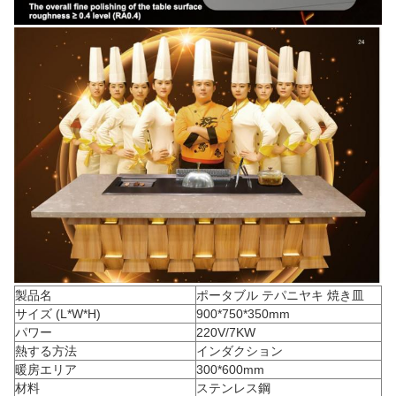
製品名
ポータブル テパニヤキ 焼き皿
サイズ (L*W*H)
900*750*350mm
パワー
220V/7KW
熱する方法
インダクション
暖房エリア
300*600mm
材料
ステンレス鋼