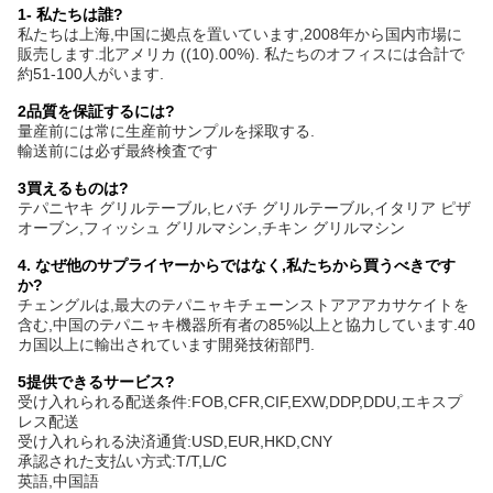
1- 私たちは誰?
私たちは上海,中国に拠点を置いています,2008年から国内市場に
販売します.北アメリカ ((10).00%). 私たちのオフィスには合計で
約51-100人がいます.
2品質を保証するには?
量産前には常に生産前サンプルを採取する.
輸送前には必ず最終検査です
3買えるものは?
テパニヤキ グリルテーブル,ヒバチ グリルテーブル,イタリア ピザ
オーブン,フィッシュ グリルマシン,チキン グリルマシン
4. なぜ他のサプライヤーからではなく,私たちから買うべきです
か?
チェングルは,最大のテパニャキチェーンストアアアカサケイトを
含む,中国のテパニャキ機器所有者の85%以上と協力しています.40
カ国以上に輸出されています開発技術部門.
5提供できるサービス?
受け入れられる配送条件:FOB,CFR,CIF,EXW,DDP,DDU,エキスプ
レス配送
受け入れられる決済通貨:USD,EUR,HKD,CNY
承認された支払い方式:T/T,L/C
英語,中国語