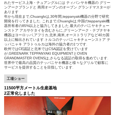
れたサービス上海・チュアングルには ティパンヤキ機器の グリー
ンアークブランドと 商用オーブンのオーブン グランドマスターが
あります
年から現在まで,Chuanglvは,30年間,teppanyaki機器の分野で研究
開発を行ってきました. これまで,Chuanglvは,中国のteppanyaki機
器所有者の85%以上と協力してきました.最大のテパニヤキチェー
ンストア アカサケタイを含むさらに,グリーンアーク・テプナヤキ
機器はヨーロッパ,アフリカ,北米,南米,オーストラリアなど40カ国
以上に輸出されています.トルコのテッパニャキチェーンストア テ
ッパニャキ アラトゥルカは海外の協力者の1つです.
欧州ではCE認証と北米ではCSA認証を受けています
が,GREENARK TEPPANYAKI EQUIPMENTとOVEN
GRANDMASTER OVENSは,さらなる認証の取得を進めています.
世界中で最高の品質のテッパニヤキ機器と様々なグリルで顧客に
サービスを提供することを目指しています.
工場ショー
11500平方メートル生産基地
2正常化しました