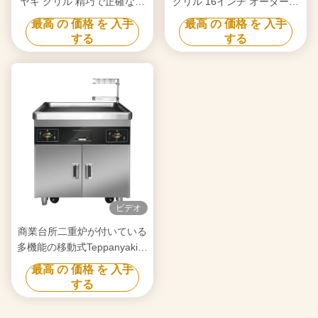
ヤキ グリル 精巧で正確な温
グリル 16インチ オーダーメ
度制御 自由移動 食品級ボー
イド 輪 自由移動 食品級素材
最高 の 価格 を 入手
最高 の 価格 を 入手
ド ヒバチ グリルテーブル
ヒバチ グリルテーブル
する
する
ビデオ
商業台所二重炉が付いている
多機能の移動式Teppanyakiの
グリルのテーブル
最高 の 価格 を 入手
する