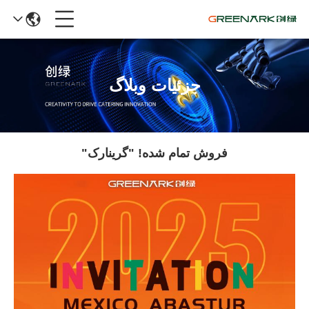
جزئیات وبلاگ
فروش تمام شده! "گرينارک"