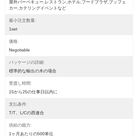
屋外バーベキュー,レストラン,ホテル,フードプラザ,ブッフェ
カー,カテリングイベントなど
最小注文数量:
1set
価格:
Negotiable
パッケージの詳細:
標準的な輸出の木の場合
受渡し時間:
15から25の仕事日以内に
支払条件:
T/T、L/Cの西連合
供給の能力:
1ヶ月あたりの500単位