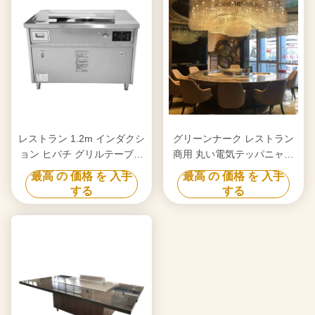
レストラン 1.2m インダクシ
グリーンナーク レストラン
ョン ヒバチ グリルテーブル
商用 丸い電気テッパニャキ
テパニヤキ グリッドル
グリルテーブル
最高 の 価格 を 入手
最高 の 価格 を 入手
する
する