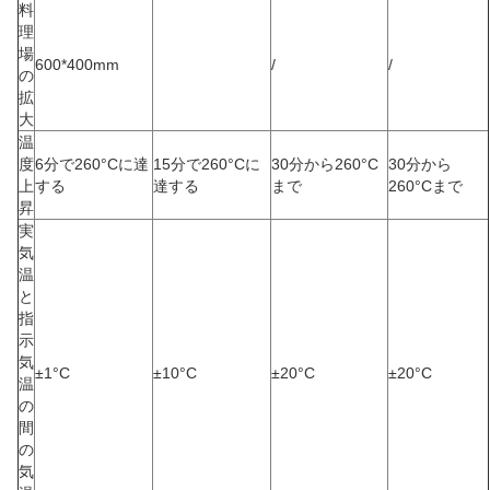
料
理
場
600*400mm
/
/
の
拡
大
温
度
6分で260°Cに達
15分で260°Cに
30分から260°C
30分から
上
する
達する
まで
260°Cまで
昇
実
気
温
と
指
示
気
±1°C
±10°C
±20°C
±20°C
温
の
間
の
気