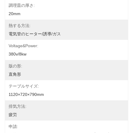
調理皿の厚さ:
20mm
熱する方法:
電気管のヒーター/誘導/ガス
Voltage&Power:
380v/8kw
版の形:
直角形
テーブルサイズ:
1120×720×790mm
排気方法:
疲労
申請: