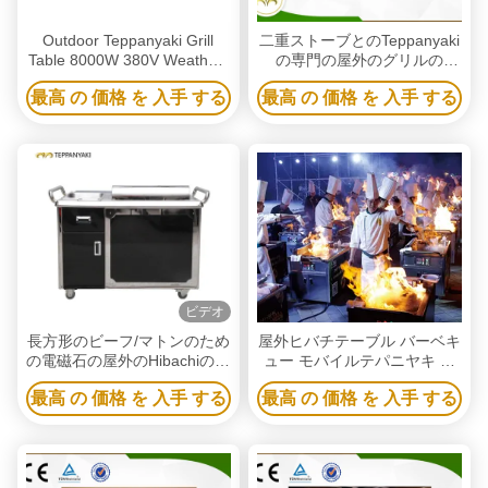
Outdoor Teppanyaki Grill
二重ストーブとのTeppanyaki
Table 8000W 380V Weather-
の専門の屋外のグリルの
Resistant
Cooktopの高性能
最高 の 価格 を 入手 する
最高 の 価格 を 入手 する
ビデオ
長方形のビーフ/マトンのため
屋外ヒバチテーブル バーベキ
の電磁石の屋外のHibachiのグ
ュー モバイルテパニヤキ グ
リルのテーブル
ラブルテーブル
最高 の 価格 を 入手 する
最高 の 価格 を 入手 する