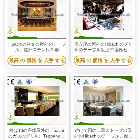
Hibachiの注文の屋外のテーブ
長方形の屋外のHibachiのグリ
ル、屋外ステンレス鋼
ルのテーブル以上21座席セリ
Teppanyakiのグリル
ウムISO9001の証明
最高 の 価格 を 入手 する
最高 の 価格 を 入手 する
橋は13の座席屋外のHibachi
続けて円の二重ストーブの屋
のガスのグリル、Teppanyaki
外のHibachiのテーブル、屋外