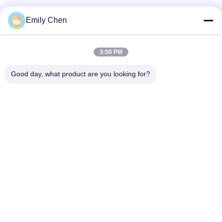
ソーシャル メディア
Emily Chen
3:50 PM
迅速な連絡
Good day, what product are you looking for?
テレ
86--18964553551
メール
info01@greenarkworld.com
アドレス
第253のXuanchunの道、Sanzaoの工業団地、浦東新区の新
しい区域、上海、中国201314
プライバシーポリシー
|
地図
中国 良質 Teppanyakiのグリルのテーブル 提供者 著作権 2016-