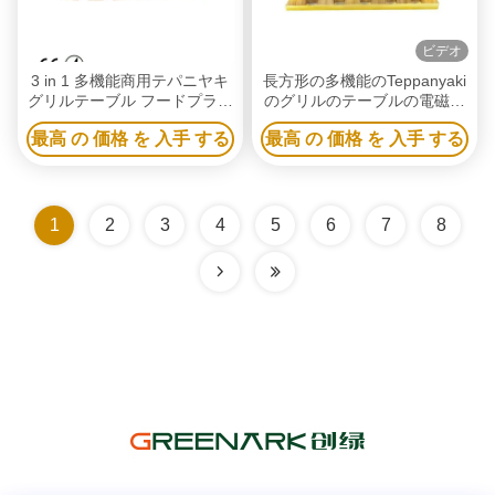
ビデオ
3 in 1 多機能商用テパニヤキ
長方形の多機能のTeppanyaki
グリルテーブル フードプラザ
のグリルのテーブルの電磁石
と屋外食卓
の暖房15KW
最高 の 価格 を 入手 する
最高 の 価格 を 入手 する
1
2
3
4
5
6
7
8