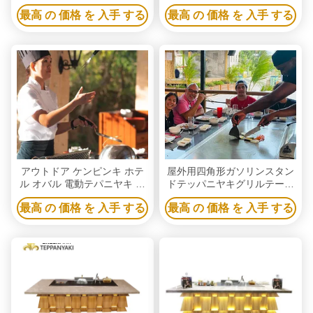
の屋外のテーブルを形づける
のTeppnayakiのグリルのテー
最高 の 価格 を 入手 する
最高 の 価格 を 入手 する
ブル
アウトドア ケンピンキ ホテ
屋外用四角形ガソリンスタン
ル オバル 電動テパニヤキ グ
ドテッパニヤキグリルテーブ
ラブルテーブル
ル ヒバチグリル
最高 の 価格 を 入手 する
最高 の 価格 を 入手 する