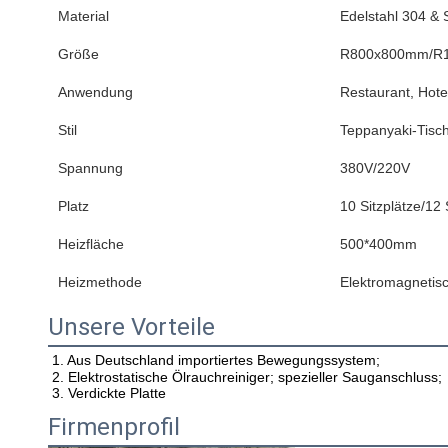
Material
Edelstahl 304 & S
Größe
R800x800mm/R
Anwendung
Restaurant, Hote
Stil
Teppanyaki-Tisc
Spannung
380V/220V
Platz
10 Sitzplätze/12 
Heizfläche
500*400mm
Heizmethode
Elektromagnetisc
Unsere Vorteile
1. Aus Deutschland importiertes Bewegungssystem; 
2. Elektrostatische Ölrauchreiniger; spezieller Sauganschluss; 
3. Verdickte Platte
Firmenprofil