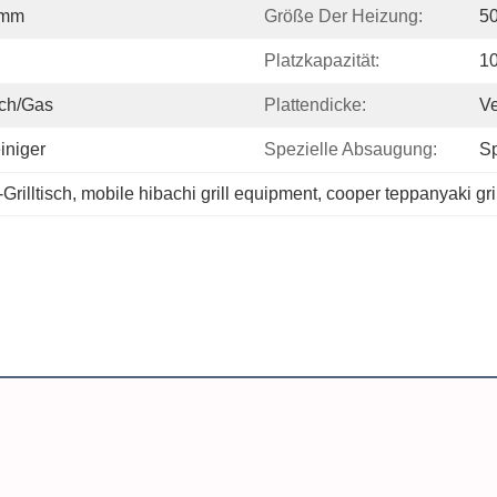
0mm
Größe Der Heizung:
5
Platzkapazität:
10
sch/Gas
Plattendicke:
Ve
iniger
Spezielle Absaugung:
Sp
rilltisch
, 
mobile hibachi grill equipment
, 
cooper teppanyaki gri