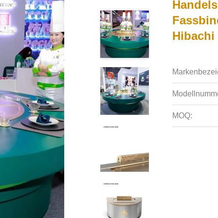
Handels
Fassbin
Hibachi
Markenbezei
Modellnumme
MOQ: