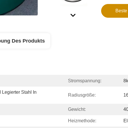
Beste
bung Des Produkts
Stromspannung:
8
Legierter Stahl In 
Radiusgröße:
1
Gewicht:
4
Heizmethode:
El