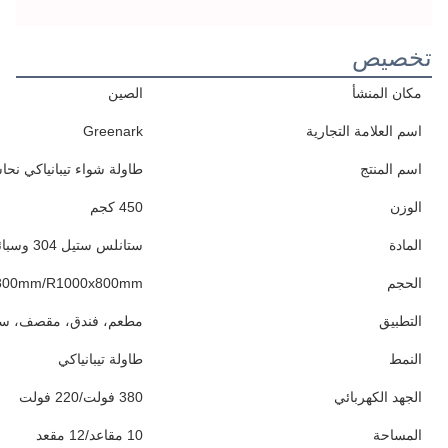
تخصيص
مكان المنشأ
الصين
اسم العلامة التجارية
Greenark
اسم المنتج
طاولة شواء تيبانياكي نحاس
الوزن
450 كجم
المادة
ستانلس ستيل 304 وسبائك فولاذية خاصة بدرجة الغذاء
الحجم
800mm/R1000x800mm
التطبيق
مطعم، فندق، مقصف، ساحة
النمط
طاولة تيبانياكي
الجهد الكهربائي
380 فولت/220 فولت
المساحة
10 مقاعد/12 مقعد