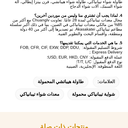
طاولة شواء تيبانياكي، طاولة شواء هيباتشي، فرن بيتزا إيطالي، آلة 
شواء السمك، آلات شواء الدجاج
4. لماذا يجب أن تشتري منا وليس من موردين آخرين؟
مجال معدات تيبانياكي لمدة 28 عامًا. تعاونت Chuanglv مع أكثر من 
85% من مالكي معدات تيبانياكي في الصين، بما في ذلك أكبر سلسلة 
مطاعم تيبانياكي Akasakatei. تم تصديرها إلى أكثر من 40 دولة 
ومنطقة، وأقسام البحث والتطوير الفنية.
5. ما هي الخدمات التي يمكننا تقديمها؟
شروط التسليم المقبولة: FOB, CFR, CIF, EXW, DDP, DDU, 
Express Delivery；
عملة الدفع المقبولة: USD, EUR, HKD, CNY؛
نوع الدفع المقبول: T/T, L/C؛
اللغة المنطوقة: الإنجليزية، الصينية
العلامات:
طاولة هيباتشي المحمولة
شواية تيبانياكي محمولة
معدات شواء تيبانياكي
منتجات ذات صلة