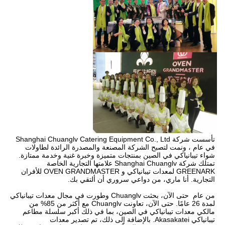
تأسست شركة Shanghai Chuanglv Catering Equipment Co., Ltd 
في عام ، ونمت لتصبح الشركة المصنعة والمصدرة الرائدة لطاولات 
شواء تيبانياكي في الصين بمنتجات متميزة وخبرة غنية وخدمة ممتازة. 
تمتلك شركة Shanghai Chuanglv علامتها التجارية الخاصة 
GREENARK لمعدات تيبانياكي و OVEN GRANDMASTER للأفران 
التجارية. أنا ماري، من دواعي سروري أن ألتقي بك.

من عام  حتى الآن، بحثت Chuanglv وطورت في مجال معدات تيبانياكي 
لمدة 26 عامًا. حتى الآن، تعاونت Chuanglv مع أكثر من 85% من 
مالكي معدات تيبانياكي في الصين، بما في ذلك أكبر سلسلة مطاعم 
تيبانياكي Akasakatei. بالإضافة إلى ذلك، تم تصدير معدات 