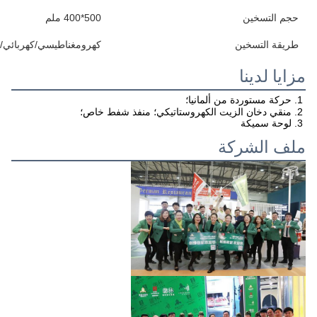
حجم التسخين
500*400 ملم
طريقة التسخين
كهرومغناطيسي/كهربائي/غ
مزايا لدينا
1. حركة مستوردة من ألمانيا؛
2. منقي دخان الزيت الكهروستاتيكي؛ منفذ شفط خاص؛
3. لوحة سميكة
ملف الشركة