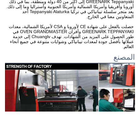
GREENARK Teppanyaki إلى أكثر من 40 دولة ومنطقة، بما في ذلك 
أوروبا وأفريقيا وأمريكا الشمالية وأمريكا الجنوبية وأستراليا وما إلى ذلك. 
يعد متجر سلسلة تيبانياكي في تركيا Teppanyaki Alaturka أحد 
المتعاونين معنا في الخارج.

حصلت بالفعل على شهادة CE لأوروبا و CSA لأمريكا الشمالية، معدات 
GREENARK TEPPANYAKI وأفران OVEN GRANDMASTER في 
طور الحصول على المزيد من الشهادات. تهدف Chuanglv إلى خدمة 
عملائها بأفضل جودة لمعدات تيبانياكي وشوايات متنوعة في جميع أنحاء 
العالم.
المصنع