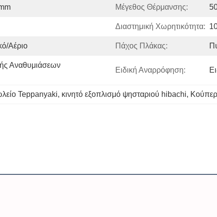
0mm
Μέγεθος Θέρμανσης:
5
Διαστημική Χωρητικότητα:
1
κό/Αέριο
Πάχος Πλάκας:
Π
ής Αναθυμιάσεων 
Ειδική Αναρρόφηση:
Ε
λείο Teppanyaki
, 
κινητό εξοπλισμό ψησταριού hibachi
, 
Κούπερ