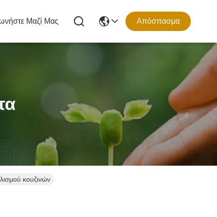
ωνήστε Μαζί Μας
Απόσπασμα
τα
λισμού κουζινών