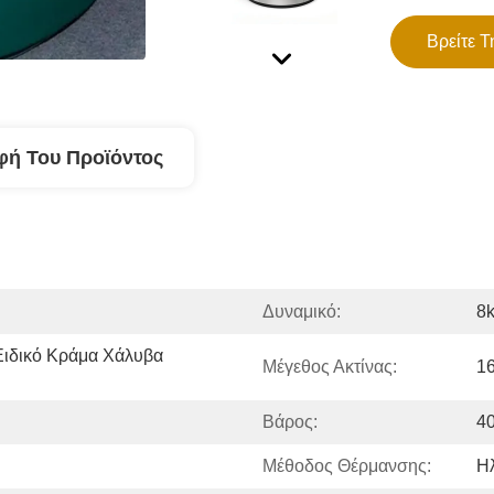
Βρείτε Τ
φή Του Προϊόντος
Δυναμικό:
8
Ειδικό Κράμα Χάλυβα 
Μέγεθος Ακτίνας:
1
Βάρος:
40
Μέθοδος Θέρμανσης:
Ηλ