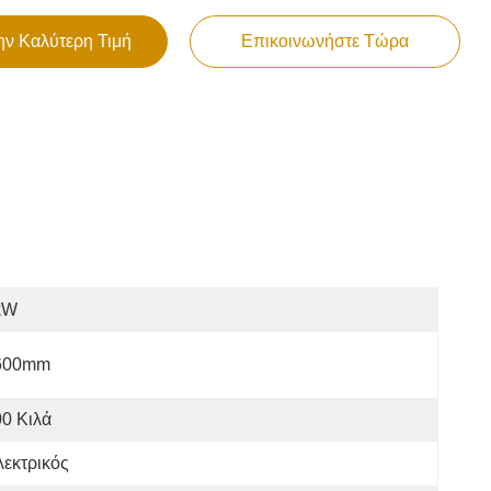
ην Καλύτερη Τιμή
Επικοινωνήστε Τώρα
kW
600mm
0 Κιλά
εκτρικός