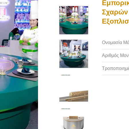
Εμπορικ
Σχαρών 
Εξοπλισ
Ονομασία Μά
Αριθμός Μον
Τροποποιημέ