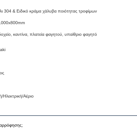
λι 304 & Ειδικό κράμα χάλυβα ποιότητας τροφίμων
1000x800mm
δοχείο, καντίνα, πλατεία φαγητού, υπαίθριο φαγητό
aki
εις
ή/Ηλεκτρική/Αέριο
ναρρόφησης;