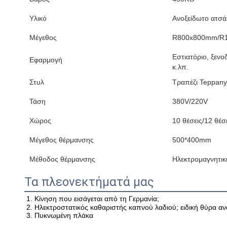
Υλικό
Ανοξείδωτο ατσά
Μέγεθος
R800x800mm/R
Εστιατόριο, ξενο
Εφαρμογή
κ.λπ.
Στυλ
Τραπέζι Teppany
Τάση
380V/220V
Χώρος
10 θέσεις/12 θέσ
Μέγεθος θέρμανσης
500*400mm
Μέθοδος θέρμανσης
Ηλεκτρομαγνητικ
Τα πλεονεκτήματά μας
1. Κίνηση που εισάγεται από τη Γερμανία;
2. Ηλεκτροστατικός καθαριστής καπνού λαδιού; ειδική θύρα α
3. Πυκνωμένη πλάκα