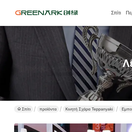
Σπίτι
Πε
Λ
Σπίτι
προϊόντα
Κινητή Σχάρα Teppanyaki
Εμπορ