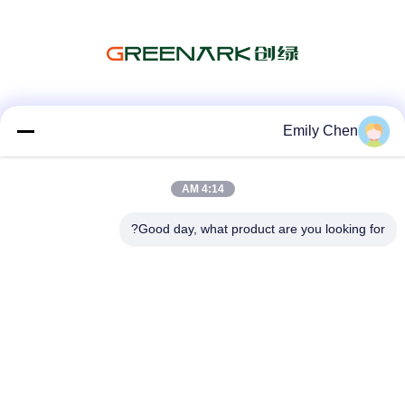
شبکه های اجتماعی
Emily Chen
4:14 AM
تماس سریع
Good day, what product are you looking for?
تلفن
86--18964553551
ایمیل
info01@greenarkworld.com
آدرس
شماره 253، جاده Xuanchun، پارک صنعتی Sanzao، Pudong