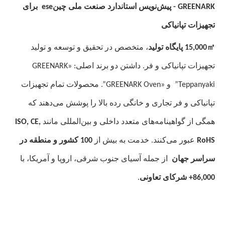
GREENARK - پیش‌نویس استاندارد صنعت ملی چین
ese
برای
تجهیزات تپانیاکی
㎡
15,000
پایگاه تولید
، متخصص در تحقیق و توسعه و تولید
تجهیزات تپانیاکی و فر. داشتن دو برند اصلی: «GREENARK
Teppanyaki
”
و «GREENARK Oven
”
. محصولات تمام تجهیزات
تپانیاکی و فر تجاری و خانگی رده بالا را پوشش می‌دهند که
همگی از گواهینامه‌های متعدد داخلی و بین‌المللی مانند
ISO, CE,
RoHS
عبور می‌کنند. خدمت به بیش از
100 کشور و منطقه در
سراسر جهان
از جمله آسیای جنوب شرقی، اروپا و آمریکا، با
86,000+ شرکای تعاونی
.