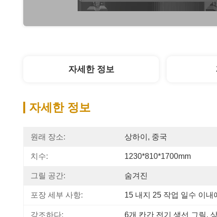
자세한 정보
자세한 정보
원래 장소:
상하이, 중국
치수:
1230*810*1700mm
그릴 공간:
숨겨진
포장 세부 사항:
15 내지 25 작업 일수 이내
강조하다:
6개 칸간 전기 생선 그릴
, 
상