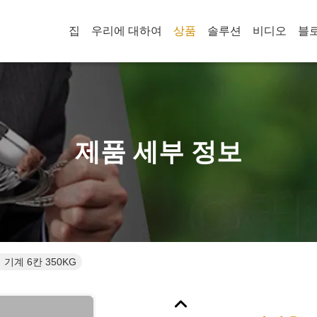
집
우리에 대하여
상품
솔루션
비디오
블
제품 세부 정보
기계 6칸 350KG