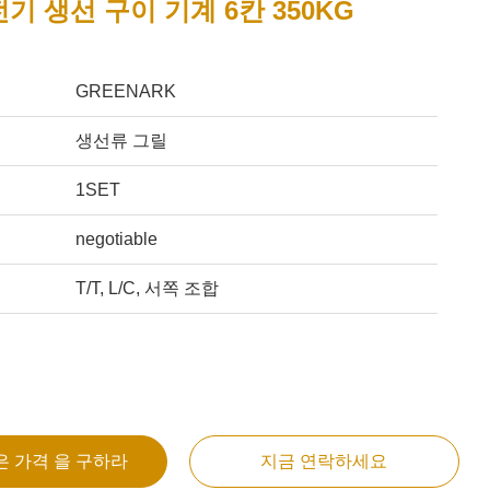
기 생선 구이 기계 6칸 350KG
GREENARK
생선류 그릴
1SET
negotiable
T/T, L/C, 서쪽 조합
은 가격 을 구하라
지금 연락하세요