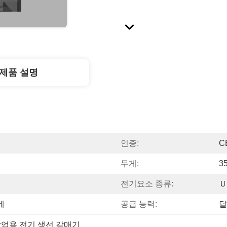
제품 설명
인증:
C
무게:
3
전기요소 종류:
Ｕ
에
공급 능력:
달
업용 전기 생선 갈매기