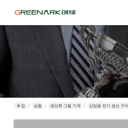
집
상품
생선류 그릴 기계
상업용 전기 생선 구이 