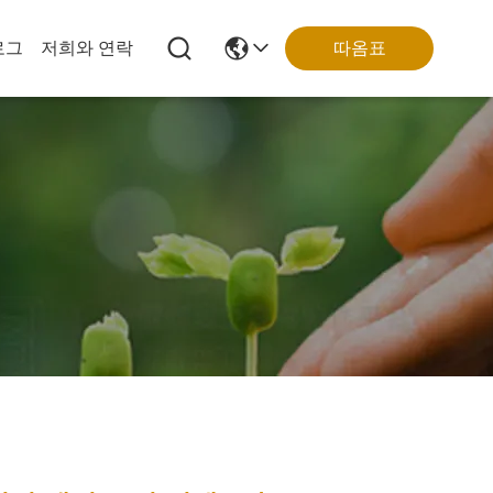
따옴표
로그
저희와 연락