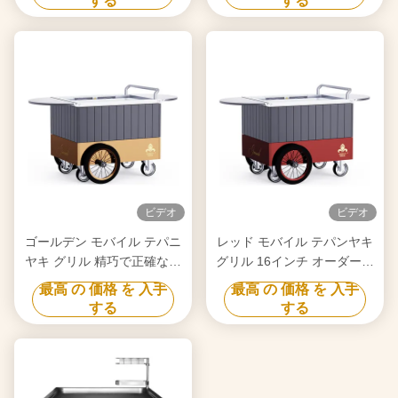
する
する
ビデオ
ビデオ
ゴールデン モバイル テパニ
レッド モバイル テパンヤキ
ヤキ グリル 精巧で正確な温
グリル 16インチ オーダーメ
度制御 自由移動 食品級ボー
イド 輪 自由移動 食品級素材
最高 の 価格 を 入手
最高 の 価格 を 入手
ド ヒバチ グリルテーブル
ヒバチ グリルテーブル
する
する