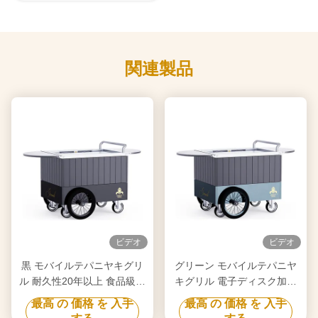
関連製品
ビデオ
ビデオ
黒 モバイルテパニヤキグリ
グリーン モバイルテパニヤ
ル 耐久性20年以上 食品級板
キグリル 電子ディスク加熱
ヒバチグリルテーブル
自由移動 食品級板 ヒバチグ
最高 の 価格 を 入手
最高 の 価格 を 入手
リルテーブル