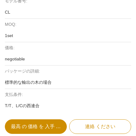
モデル番号:
CL
MOQ:
1set
価格:
negotiable
パッケージの詳細:
標準的な輸出の木の場合
支払条件:
T/T、L/Cの西連合
最高 の 価格 を 入手 する
連絡 ください