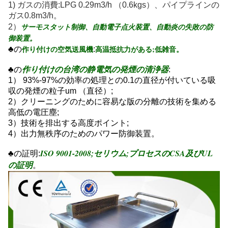
1) ガスの消費:LPG 0.29m3/h （0.6kgs）、パイプラインの
ガス0.8m3/h。
サーモスタット制御、自動電子点火装置、自動炎の失敗の防
2）
御装置。
作り付けの空気送風機
高温抵抗力がある;低雑音。
♣の
:
作り付けの台湾の静電気の発煙の清浄器
♣の
:
1） 93%-97%の効率の処理との0.1の直径が付いている吸
収の発煙の粒子um （直径）;
2）クリーニングのために容易な版の分離の技術を集める
高低の電圧塵;
3）技術を排出する高度ポイント;
4）出力無秩序のためのパワー防御装置。
ISO 9001-2008;セリウム;プロセスのCSA及びUL
♣の証明:
の証明
。