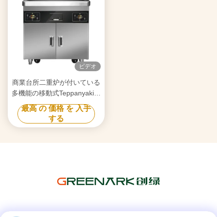
ビデオ
商業台所二重炉が付いている
多機能の移動式Teppanyakiの
グリルのテーブル
最高 の 価格 を 入手
する