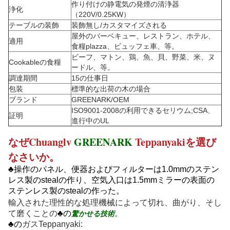
作り付けの静電気の発煙の清浄器
浄化
（220V/0.25KW）
テーブルの装飾
装飾無し/カスタマイズされる
屋外のバーベキュー、レストラン、ホテル、
適用
食糧plazza、ビュッフェ車、等。
ビーフ、マトン、鶏、魚、貝、野菜、米、ヌ
Cookableの食糧
ードル、等。
調達期間
15の仕事日
包装
標準的な出荷の木の場合
ブランド
GREENARK/OEM
ISO9001-2008の利用できるセリウム;CSA、
証明
進行中のUL
なぜChuanglv
GREENARK
Teppanyakiを
選び
なさいか。
♣操作のパネル、便器およびフィルターは1.0mmのステン
レス製のstealの作り、空気入口は1.5mmミラーの表面の
ステンレス製のstealの作った。
輸入された理性的な処理
機械によって切れ、曲がり、そし
驚かせる技術
て磨くことの
♣の
。
♣の
ガスTeppanyaki: