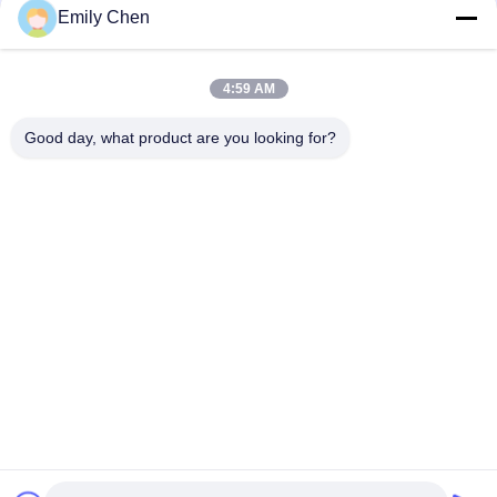
ソーシャル メディア
Emily Chen
4:59 AM
迅速な連絡
Good day, what product are you looking for?
テレ
86--18964553551
メール
info01@greenarkworld.com
アドレス
第253のXuanchunの道、Sanzaoの工業団地、浦東新区の新
しい区域、上海、中国201314
プライバシーポリシー
|
地図
中国 良質 Teppanyakiのグリルのテーブル 提供者 著作権 2016-
2026 Shanghai Chuanglv Catering Equipment Co., Ltd すべての