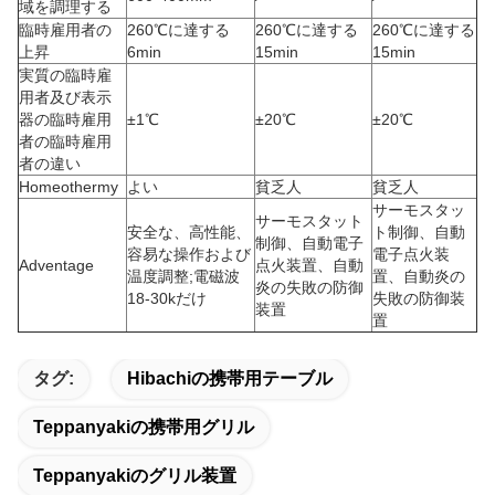
域を調理する
臨時雇用者の
260℃に達する
260℃に達する
260℃に達する
上昇
6min
15min
15min
実質の臨時雇
用者及び表示
器の臨時雇用
±1℃
±20℃
±20℃
者の臨時雇用
者の違い
Homeothermy
よい
貧乏人
貧乏人
サーモスタッ
サーモスタット
安全な、高性能、
ト制御、自動
制御、自動電子
容易な操作および
電子点火装
Adventage
点火装置、自動
温度調整;電磁波
置、自動炎の
炎の失敗の防御
18-30kだけ
失敗の防御装
装置
置
タグ:
Hibachiの携帯用テーブル
Teppanyakiの携帯用グリル
Teppanyakiのグリル装置