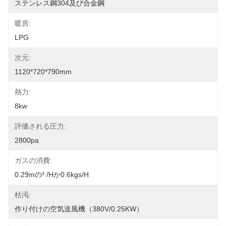
ステンレス鋼304及び合金鋼
暖房:
LPG
次元:
1120*720*790mm
熱力:
8kw
評価される圧力:
2800pa
ガスの消費:
0.29mの³ /hか0.6kgs/h
枯渇:
作り付けの空気送風機（380V/0.25KW）