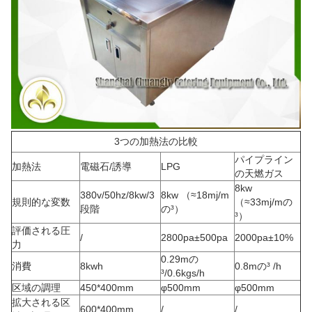
3つの加熱法の比較
パイプライン
加熱法
電磁石/誘導
LPG
の天燃ガス
8kw
380v/50hz/8kw/3
8kw （≈18mj/m
規則的な変数
（≈33mj/mの
段階
の³）
³）
評価される圧
/
2800pa±500pa
2000pa±10%
力
0.29mの
消費
8kwh
0.8mの³ /h
³/0.6kgs/h
区域の調理
450*400mm
φ500mm
φ500mm
拡大される区
600*400mm
/
/