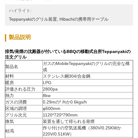
ハイライト:
Teppanyakiのグリル装置
, 
Hibachiの携帯用テーブル
製品説明
排気/発煙の沈殿器が付いているBBQの移動式台所Teppanyakiの
注文グリル
ガスのMobileTeppanyakiのグリルの完全な構
製品名
成
材料
ステンレス鋼304/合金鋼
暖房
LPG
評価される圧力
2800pa
熱力
8kw
ガスの消費
0.29mの³ /hか0.6kgs/h
区域の調理
φ500mm
グリル次元
1120*720*790mm
換気
装置を通して得られる発煙
作り付けの空気送風機（380V/0.25KWか
枯渇
220V/0.51KW）