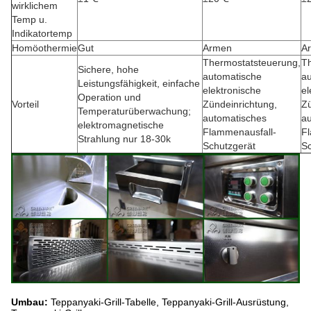
wirklichem
Temp u.
Indikatortemp
Homöothermie
Gut
Armen
A
Thermostatsteuerung,
T
Sichere, hohe
automatische
a
Leistungsfähigkeit, einfache
elektronische
el
Operation und
Vorteil
Zündeinrichtung,
Zü
Temperaturüberwachung;
automatisches
a
elektromagnetische
Flammenausfall-
F
Strahlung nur 18-30k
Schutzgerät
Sc
Umbau:
Teppanyaki-Grill-Tabelle, Teppanyaki-Grill-Ausrüstung,