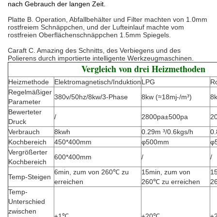
nach Gebrauch der langen Zeit.
Platte B. Operation, Abfallbehälter und Filter machten von 1.0mm
rostfreiem Schnäppchen, und der Lufteinlauf machte vom
rostfreien Oberflächenschnäppchen 1.5mm Spiegels.
Caraft C. Amazing des Schnitts, des Verbiegens und des
Polierens durch importierte intelligente Werkzeugmaschinen.
Vergleich von drei Heizmethoden
Heizmethode
Elektromagnetisch/Induktion
LPG
Ro
Regelmäßiger
380v/50hz/8kw/3-Phase
8kw (≈18mj-/m³)
8k
Parameter
Bewerteter
/
2800pa±500pa
2
Druck
Verbrauch
8kwh
0.29m ³/0.6kgs/h
0.
Kochbereich
450*400mm
φ500mm
φ
Vergrößerter
600*400mm
/
/
Kochbereich
6min, zum von 260℃ zu
15min, zum von
1
Temp-Steigen
erreichen
260℃ zu erreichen
2
Temp-
Unterschied
zwischen
±1℃
±20℃
±