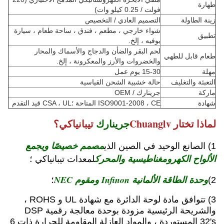
طهارة
فولت / 0.25 كيلو وات)
زينة الطاولة
التصميم العادي / التخصيص
شواء خارجي ، مطعم ، فندق ، ساحة طعام ، سيارة
تطبيق
بوفيه ، إلخ.
لحم البقر والضأن والدجاج والأسماك والمحار
طعام قابل للطهي
والخضروات والأرز والمعكرونة ، إلخ.
مهلة
15-30 يوم عمل
التعبئة والتغليف
حالة خشبية الشحن القياسية
ماركة
جرينارك / OEM
شهادة
ISO9001-2008 ، CE المتاحة ؛CSA ، UL قيد التقدم
لماذا تختار Chuanglv
جرينارك
تيبانياكي؟
مصمم خصيصًا ويجمع
1) الصانع الوحيد في الصين الذي
الألواح الكهرومغناطيسية والمحرك
لمعدات تيبانياكي ؛
وحدة الطاقة الألمانية Infinon ومقوم NEC
2)
؛
3) تتوافق مادة لوحة الدائرة مع شهادة UL و ROHS ،
والشريحة الرئيسية مزودة بوحدة معالجة رقمية DSP
32's المستوردة ، والمواد العازلة المقاومة للحرارة ذات 6