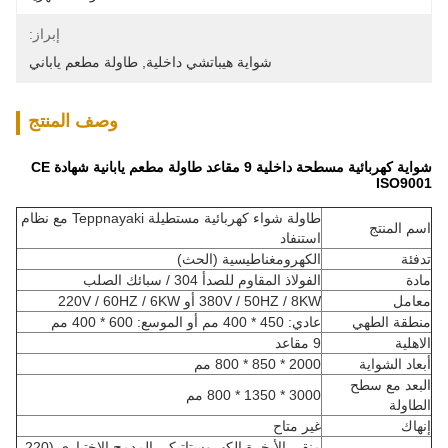
إبراز:
شواية هيباتشي داخلية
, 
طاولة مطعم ياباني
وصف المنتج
شواية كهربائية مسطحة داخلية 9 مقاعد طاولة مطعم يابانية شهادة CE
ISO9001
طاولة شواء كهربائية مستطيلة Teppnayaki مع نظام
اسم المنتج
استنفاد
تدفئة
الكهرومغناطيسية (الحث)
مادة
الفولاذ المقاوم للصدأ 304 / سبائك الصلب
معامل
380V / 50HZ / 8KW أو 220V / 60HZ / 6KW
منطقة الطهي
عادي: 450 * 400 مم أو الموسع: 600 * 400 مم
الاهلية
9 مقاعد
أبعاد الشواية
2000 * 850 * 800 مم
البعد مع سطح
3000 * 1350 * 800 مم
الطاولة
إنهاك
غير متاح
منقي الأبخرة الكهروستاتيكي المدمج الاختياري (220