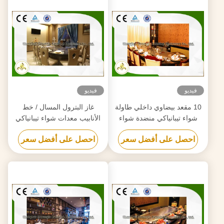
فيديو
فيديو
10 مقعد بيضاوي داخلي طاولة
غاز البترول المسال / خط
شواء تيبانياكي منضدة شواء
الأنابيب معدات شواء تيبانياكي
يابانية التكوين الأساسي
داخلي مع مستخرج الهواء
احصل على أفضل سعر
احصل على أفضل سعر