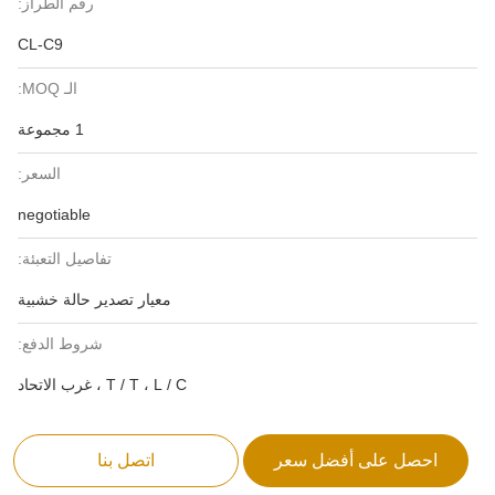
رقم الطراز:
CL-C9
الـ MOQ:
1 مجموعة
السعر:
negotiable
تفاصيل التعبئة:
معيار تصدير حالة خشبية
شروط الدفع:
T / T ، L / C ، غرب الاتحاد
احصل على أفضل سعر
اتصل بنا