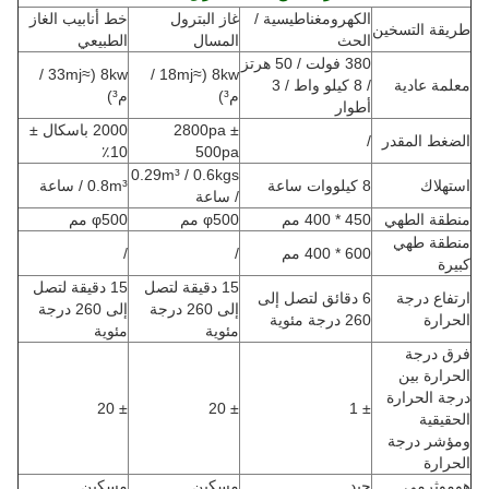
الكهرومغناطيسية /
غاز البترول
خط أنابيب الغاز
طريقة التسخين
الحث
المسال
الطبيعي
380 فولت / 50 هرتز
8kw (≈33mj /
8kw (≈18mj /
معلمة عادية
/ 8 كيلو واط / 3
م³)
م³)
أطوار
2800pa ±
2000 باسكال ±
الضغط المقدر
/
10٪
500pa
0.29m³ / 0.6kgs
استهلاك
8 كيلووات ساعة
0.8m³ / ساعة
/ ساعة
منطقة الطهي
450 * 400 مم
φ500 مم
φ500 مم
منطقة طهي
600 * 400 مم
/
/
كبيرة
15 دقيقة لتصل
15 دقيقة لتصل
ارتفاع درجة
6 دقائق لتصل إلى
إلى 260 درجة
إلى 260 درجة
الحرارة
260 درجة مئوية
مئوية
مئوية
فرق درجة
الحرارة بين
درجة الحرارة
± 20
± 20
± 1
الحقيقية
ومؤشر درجة
الحرارة
هوموثرمي
جيد
مسكين
مسكين