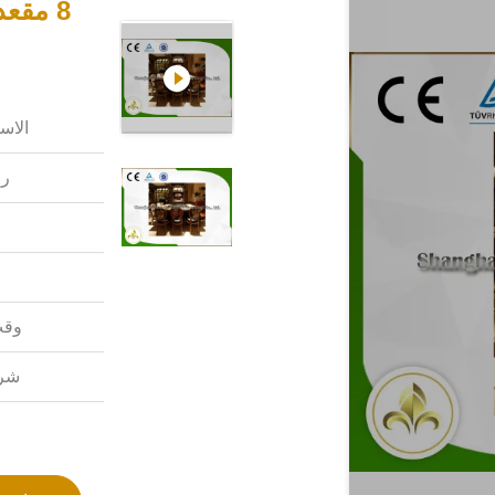
الاس
رق
وقت
شرو