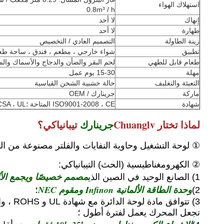
استهلاك الهواء
0.8m³ / h
إنهاك
لا أحد
طهارة
لا أحد
زينة الطاولة
التصميم العادي / التخصيص
تطبيق
شواء خارجي ، مطعم ، فندق ، ساحة طعام 
طعام قابل للطهي
لحم البقر والضأن والدجاج والأسماك والم
مهلة
15-30 يوم عمل
التعبئة والتغليف
حالة خشبية الشحن القياسية
ماركة
جرينارك / OEM
شهادة
ISO9001-2008 ، CE المتاحة ؛CSA ، UL قيد التقدم
لماذا تختار Chuanglv
جرينارك
تيبانياكي؟
① لوحة التشغيل وحاوية النفايات والفلتر مصنوعة من الفولاذ المقاوم للصدأ 1.0 مم ، ومدخل الهواء مصنوع من الف
② الكهرومغناطيسية (الحث) التيبانياكي:
مصمم خصيصًا ويجمع الأل
1) الصانع الوحيد في الصين الذي
وحدة الطاقة الألمانية Infinon ومقوم NEC
2)
؛
تجعل المحرك يعمل لفترة أطول ؛