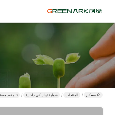
مسكن
المنتجات
شواية تيبانياكي داخلية
8 مقعد مستطيل داخلي Hibachi Grill ، مطعم ياباني شواء على الطاولة