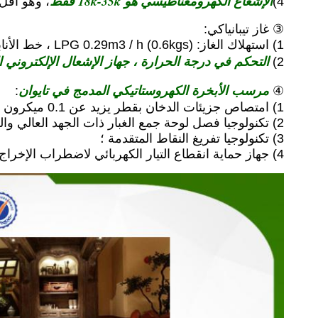
الإشعاع الكهرومغناطيسي هو 18k-35k فقط
4)
، وهو أقل بك
③ غاز تيبانياكي:
1) استهلاك الغاز: LPG 0.29m3 / h (0.6kgs) ، خط الأنابيب 0.8m3 / h.
التحكم في درجة الحرارة ، جهاز الإشعال الإلكتروني ا
2)
مرسب الأبخرة الكهروستاتيكي المدمج في تايوان
:
④
1) امتصاص جزيئات الدخان بقطر يزيد عن 0.1 ميكرون (قطر) بكفاءة معالجة تبلغ 93٪ -97٪ ؛
2) تكنولوجيا فصل لوحة جمع الغبار ذات الجهد العالي والمنخفض ، سهلة التنظيف ؛
3) تكنولوجيا تفريغ النقاط المتقدمة ؛
4) جهاز حماية انقطاع التيار الكهربائي لاضطراب الإخراج.