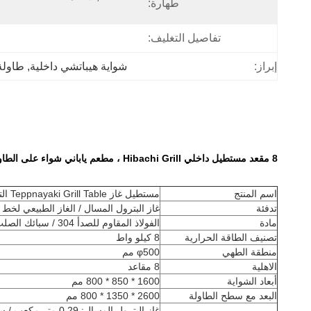
طهارة:
تفاصيل التغليف:
إبراز:
شواية هيباتشي داخلية
, 
طاولة
8 مقعد مستطيل داخلي Hibachi Grill ، مطعم ياباني شواء على الطاولة
اسم المنتج
مستطيل غاز Teppnayaki Grill Table التكوين الأساسي
تدفئة
غاز البترول المسال / الغاز الطبيعي لخط ا
مادة
الفولاذ المقاوم للصدأ 304 / سبائك الصلب
تصنيف الطاقة الحرارية
8 كيلو واط
منطقة الطهي
φ500 مم
الاهلية
8 مقاعد
أبعاد الشواية
1600 * 850 * 800 مم
البعد مع سطح الطاولة
2600 * 1350 * 800 مم