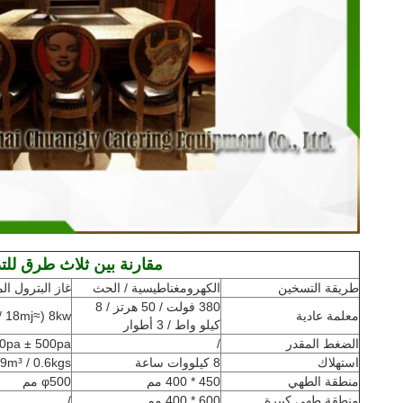
مقارنة بين ثلاث طرق للتد
طريقة التسخين
الكهرومغناطيسية / الحث
غاز البترول ال
380 فولت / 50 هرتز / 8
معلمة عادية
8kw (≈18mj / م³)
كيلو واط / 3 أطوار
الضغط المقدر
/
0pa ± 500pa
استهلاك
8 كيلووات ساعة
0.29m³ / 0.6kgs / 
منطقة الطهي
450 * 400 مم
φ500 مم
منطقة طهي كبيرة
600 * 400 مم
/