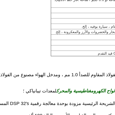
، سيارة بوفيه ، إلخ.
حار والخضروات والأرز والمعكرونة ، إلخ.
ولاذ المقاوم للصدأ بسطح المرآة 1.5 مم.
واح الكهرومغناطيسية والمحرك
لمعدات تيبانياكي ؛