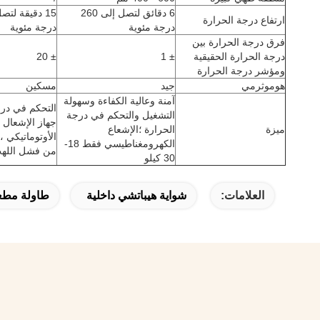
6 دقائق لتصل إلى 260
ارتفاع درجة الحرارة
درجة مئوية
درجة مئوية
فرق درجة الحرارة بين
درجة الحرارة الحقيقية
± 1
± 20
ومؤشر درجة الحرارة
هوموثرمي
جيد
مسكين
آمنة وعالية الكفاءة وسهولة
التحكم في درج
التشغيل والتحكم في درجة
جهاز الإشعال ا
ميزة
الحرارة ؛الإشعاع
الأوتوماتيكي ،
الكهرومغناطيسي فقط 18-
من فشل اللهب 
30 كيلو
العلامات:
شواية هيباتشي داخلية
طاولة مطعم