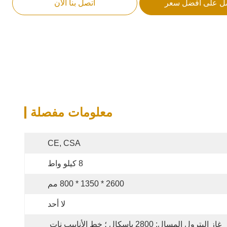
ل على أفضل سعر
اتصل بنا الآن
معلومات مفصلة
CE, CSA
8 كيلو واط
2600 * 1350 * 800 مم
لا أحد
غاز البترول المسال: 2800 باسكال ؛ خط الأنابيب نات 