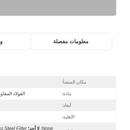
معلومات مفصلة
و
مكان المنشأ:
مادة:
الفولاذ المقاوم للصدأ 04
أبعاد:
الاهلية:
None;
لا أحد؛
s Steel Filter