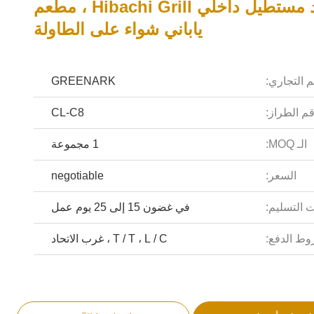
8 مقعد مستطيل داخلي Hibachi Grill ، مطعم
ياباني شواء على الطاولة
م التجاري:
GREENARK
م الطراز:
CL-C8
الـ MOQ:
1 مجموعة
السعر:
negotiable
 التسليم:
في غضون 15 إلى 25 يوم عمل
ط الدفع:
T / T ، L / C ، غرب الاتحاد