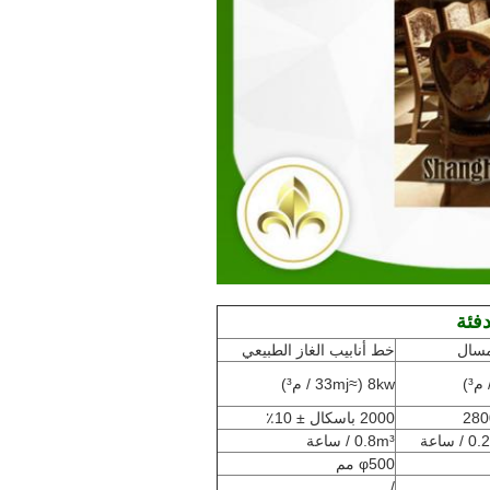
فئة
مسال
خط أنابيب الغاز الطبيعي
8kw (≈33mj / م³)
280
2000 باسكال ± 10٪
ساعة
0.8m³ / ساعة
φ500 مم
/