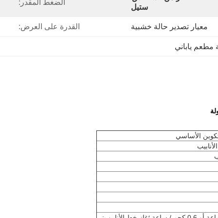
الضغط المقدر:
ستيل
معيار تصدير حالة خشبية
القدرة على العرض:
 مطعم ياباني
لأنابيب
غاز البترول المسال: 0.29 متر مكعب / ساعة أو 0.6 كجم / ساعة ؛غاز خط الأنابيب: