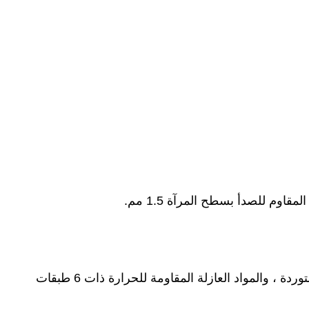
3) تتوافق مادة لوحة الدائرة مع شهادة UL و ROHS ، والشريحة الرئيسية مزودة بوحدة معالجة رقمية DSP 32's المستوردة ، والمواد العازلة المقاومة للحرارة ذات 6 طبقات