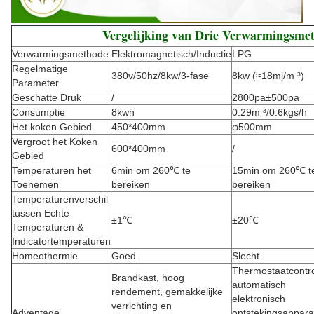
Vergelijking van Drie Verwarmingsme
Verwarmingsmethode
Elektromagnetisch/Inductie
LPG
Regelmatige
380v/50hz/8kw/3-fase
8kw (≈18mj/m ³)
Parameter
Geschatte Druk
/
2800pa±500pa
Consumptie
8kwh
0.29m ³/0.6kgs/h
Het koken Gebied
450*400mm
φ500mm
Vergroot het Koken
600*400mm
/
Gebied
Temperaturen het
6min om 260℃ te
15min om 260℃ t
Toenemen
bereiken
bereiken
Temperaturenverschil
tussen Echte
±1℃
±20℃
Temperaturen &
Indicatortemperaturen
Homeothermie
Goed
Slecht
Thermostaatcontro
Brandkast, hoog
automatisch
rendement, gemakkelijke
elektronisch
verrichting en
Adventage
ontstekingsappara