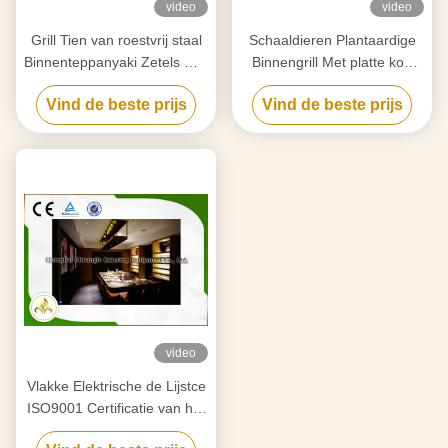
video
video
Grill Tien van roestvrij staal
Schaaldieren Plantaardige
Binnenteppanyaki Zetels met
Binnengrill Met platte kop
Dampneerslagmiddel
met
Vind de beste prijs
Vind de beste prijs
Uitputting/Reinigingssysteem
video
Vlakke Elektrische de Lijstce
ISO9001 Certificatie van het
Grill Binnen 9 Seat Japanse