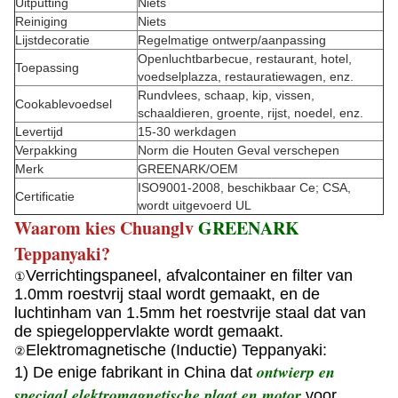
Uitputting
Niets
Reiniging
Niets
Lijstdecoratie
Regelmatige ontwerp/aanpassing
Openluchtbarbecue, restaurant, hotel,
Toepassing
voedselplazza, restauratiewagen, enz.
Rundvlees, schaap, kip, vissen,
Cookablevoedsel
schaaldieren, groente, rijst, noedel, enz.
Levertijd
15-30 werkdagen
Verpakking
Norm die Houten Geval verschepen
Merk
GREENARK/OEM
ISO9001-2008, beschikbaar Ce; CSA,
Certificatie
wordt uitgevoerd UL
Waarom kies Chuanglv
GREENARK
Teppanyaki?
Verrichtingspaneel, afvalcontainer en filter van
①
1.0mm roestvrij staal wordt gemaakt, en de
luchtinham van 1.5mm het roestvrije staal dat van
de spiegeloppervlakte wordt gemaakt.
Elektromagnetische (Inductie) Teppanyaki:
②
ontwierp en
1) De enige fabrikant in China dat
speciaal elektromagnetische plaat en motor
voor