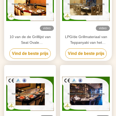
video
video
10 van de de Grilllijst van
LPG/de Grillmateriaal van
Seat Ovale
Teppanyaki van het
Binnenteppanyaki Japanse
Pijpleidings Aardgas Binnen
Vind de beste prijs
Vind de beste prijs
het Rooster
met Luchttrekker
Basisconfiguratie