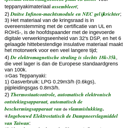
assembleert
teppanyakimateriaal
;
Duitse Infinon-machtsmodule en NEC gelijkrichter
2)
;
3) Het materiaal van de kringsraad is in
overeenstemming met de certificatie van UL en
ROHS-, is de hoofdspaander met de ingevoerde
digitale verwerkingseenheid van 32's DSP, en het 6
gelaagde hittebestendige insulative materiaal maakt
het motorwerk voor een veel langere tijd;
De elektromagnetische straling is slechts 18k-35k
4)
,
die veel lager is dan de Europese standaardgrens
van 100k.
Gas Teppanyaki:
③
1) Gasverbruik: LPG 0.29m3/h (0.6kgs),
pijpleidingsgas 0.8m3/h.
Thermostaatcontrole, automatisch elektronisch
2)
ontstekingsapparaat, automatisch de
beschermingsapparaat van
vlammislukking
.
de
Ingebouwd Elektrostatisch de Dampneerslagmiddel
④
van Taiwan
: