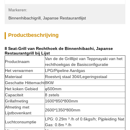
Markeren:
Binnenhibachigrill
, 
Japanse Restaurantlijst
Productbeschrijving
8 Seat-Grill van Rechthoek de Binnenhibachi, Japanse
Restaurantgrill bij Lijst
Van de de Grilllijst van Teppnayaki van het
Productnaam
rechthoekgas de Basisconfiguratie
Het verwarmen
LPG/Pipeline Aardgas
Materiaal
Roestvrij staal 304/Legeringsstaal
Geschatte Hittemacht
8KW
Het koken Gebied
φ500mm
Capaciteit
8 zetels
Grillafmeting
1600*850*800mm
Afmeting met
2600*1350*800mm
Lijstbovenkant
LPG: 0.29m ³ /h of 0.6kgs/h; Pijpleiding Nat
Luchtconsumptie
Gas: 0.8m ³ /h