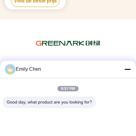
Vind de beste prijs
Restaurant
Sociale media
Emily Chen
9:57 PM
Snel contact
Good day, what product are you looking for?
Telefoon
86--18964553551
E-mail