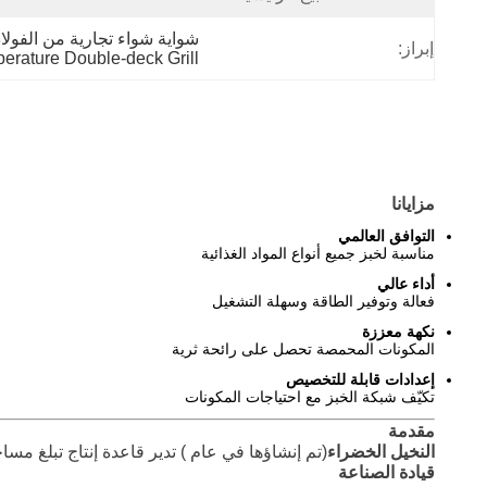
شواية شواء تجارية من الفولاذ المقاوم للصدأ 304,فرن الفحم متعدد الوظا
إبراز:
rature Double-deck Grill
مزايانا
التوافق العالمي
مناسبة لخبز جميع أنواع المواد الغذائية
أداء عالي
فعالة وتوفير الطاقة وسهلة التشغيل
نكهة معززة
المكونات المحمصة تحصل على رائحة ثرية
إعدادات قابلة للتخصيص
تكيّف شبكة الخبز مع احتياجات المكونات
مقدمة
النخيل الخضراء
(تم إنشاؤها في عام ) تدير قاعدة إنتاج تبلغ مساحتها 15000 متر مربع متخصصة في البحث والتطوير وتصنيع معدات تيبانياكي والشواي
قيادة الصناعة