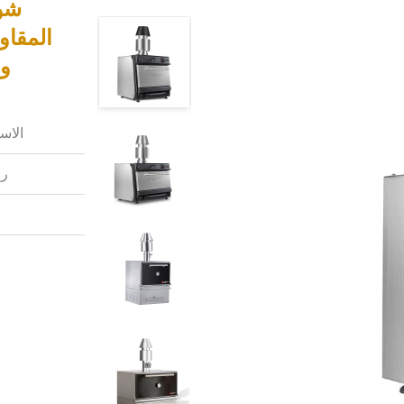
شوا
ودر
الاس
رق