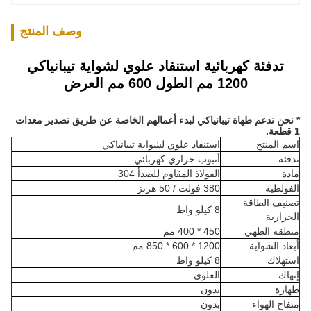
وصف المنتج
تدفئة كهربائية استنفاد علوي لشواية تيبانياكي
1200 مم الطول 600 مم العرض
* نحن ندعم طهاة تيبانياكي لبدء أعمالهم الخاصة عن طريق تصدير معدات
1 قطعة.
اسم المنتج
استنفاد علوي لشواية تيبانياكي
تدفئة
أنبوب حراري كهربائي
مادة
الفولاذ المقاوم للصدأ 304
الفولطية
380 فولت / 50 هرتز
تصنيف الطاقة
8 كيلو واط
الحرارية
منطقة الطهي
450 * 400 مم
أبعاد الشواية
1200 * 600 * 850 مم
استهلاك
8 كيلو واط
إنهاك
العلوي
طهارة
بدون
منفاخ الهواء
بدون