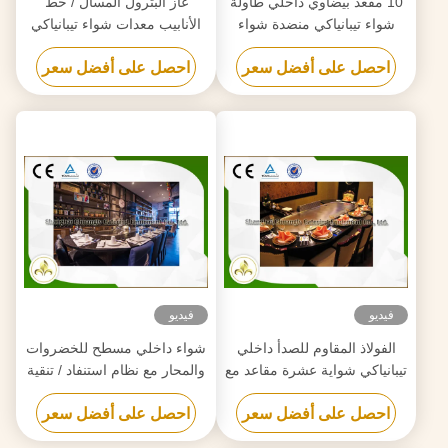
10 مقعد بيضاوي داخلي طاولة
غاز البترول المسال / خط
شواء تيبانياكي منضدة شواء
الأنابيب معدات شواء تيبانياكي
يابانية التكوين الأساسي
داخلي مع مستخرج الهواء
احصل على أفضل سعر
احصل على أفضل سعر
فيديو
فيديو
الفولاذ المقاوم للصدأ داخلي
شواء داخلي مسطح للخضروات
تيبانياكي شواية عشرة مقاعد مع
والمحار مع نظام استنفاد / تنقية
مرسب الدخان
احصل على أفضل سعر
احصل على أفضل سعر