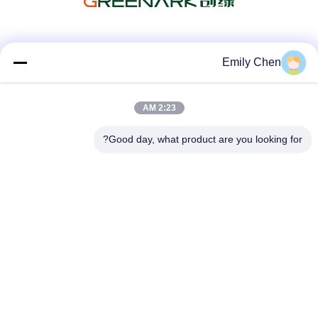
وسائل التواصل الاجتماعي
Emily Chen
2:23 AM
اتصال سريع
Good day, what product are you looking for?
الهاتف
86--18964553551
البريد الإلكتروني
info01@greenarkworld.com
العنوان
رقم 253 ، طريق Xuanchun ، مجمع Sanzao الصناعي ، منطقة
Pudong الجديدة ، شنغهاي ، الصين 201314