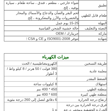
شواء خارجي ، مطعم ، فندق ، ساحة طعام ، سيارة
تطبيق
بوفيه ، إلخ.
لحم البقر والضأن والدجاج والأسماك والمحار
طعام قابل للطهي
والخضروات والأرز والمعكرونة ، إلخ.
المهلة
15-25 يوم عمل
التعبئة والتغليف
حالة خشبية الشحن القياسية
ماركة
جرينارك / OEM
شهادة
تتوفر ISO9001-2008 و CE و CSA ؛
ميزات الكهرباء
طريقة التسخين
الكهرومغناطيسية / الحث
380 فولت / 50 هرتز / 8 كيلو واط /
معلمة عادية
3 أطوار
الضغط المقدر
/
استهلاك
8 كيلووات ساعة
منطقة الطهي
450 * 400 مم
منطقة طهي كبيرة
600 * 400 مم
ارتفاع درجة الحرارة
6 دقائق لتصل إلى 260 درجة مئوية
فرق درجة الحرارة بين درجة
الحرارة الحقيقية ومؤشر درجة
± 1