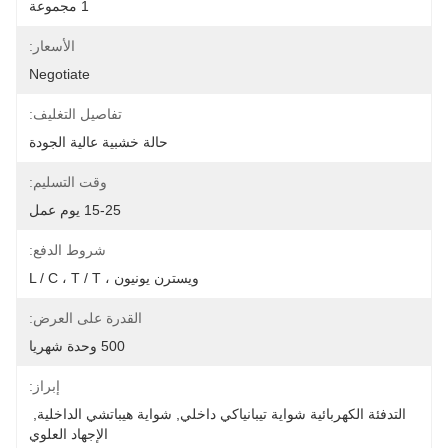
1 مجموعة
الأسعار:
Negotiate
تفاصيل التغليف:
حالة خشبية عالية الجودة
وقت التسليم:
15-25 يوم عمل
شروط الدفع:
ويسترن يونيون ، L / C ، T / T
القدرة على العرض:
500 وحدة شهريا
إبراز:
التدفئة الكهربائية شواية تيبانياكي داخلي
, 
شواية هيباتشي الداخلية
, 
الإجهاد العلوي