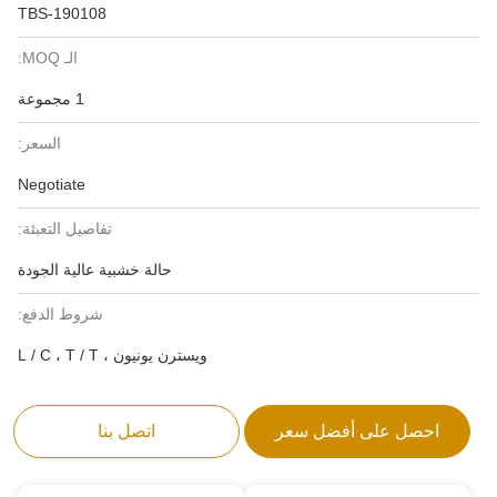
TBS-190108
الـ MOQ:
1 مجموعة
السعر:
Negotiate
تفاصيل التعبئة:
حالة خشبية عالية الجودة
شروط الدفع:
ويسترن يونيون ، L / C ، T / T
احصل على أفضل سعر
اتصل بنا