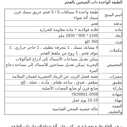
الطبقة الواحدة ذات التسخين بالفحم:
طبقة واحدة 4 مسافات S / S فحم حريق سمك فرن
اسم المنتج
سمك آلة شواء
تدفئة
فحم
مادة
غلاية فولاذية + مادة مقاومة للحرارة
أبعاد
1245 * 805 * 1830 ملم
وزن
350 كلغ
4 مشابك سمك ، 1 مجرفة تنظيف ، 1 حاجز حراري ، 1
مكملات
موقد فحم ، 1 زوج من ملقط الفحم
يمكن تعديل مساحات الأسماك إلى أدراج المأكولات
التخصيص
البحرية ؛يمكن تعديل مساحتين للأسماك إلى مساحة دجاج
كبيرة
مميزات
تقنية فصل الزيت عن الرماد الحصرية لضمان السلامة
تطبيق
مطعم ، فندق ، ساحة طعام ، مأدبة ، حفلة ، إلخ.
ماركة
صانع فرن أو صانع المعدات الأصلية
شهادة
ISO9001-2008
مهلة
10-15 يوم عمل
التعبئة
حالة خشبية الشحن القياسية
والتغليف
يرجى إلقاء نظرة تفصيلية عن كثب على آلة شواء السمك ذات الطبقة