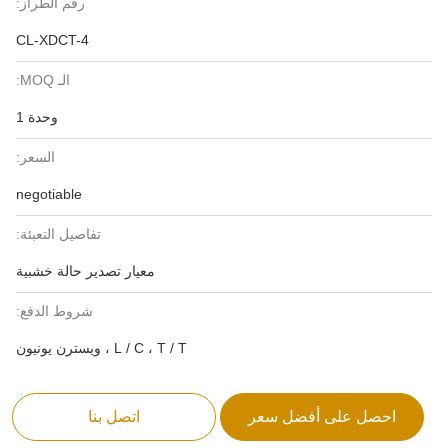
رقم الطراز:
CL-XDCT-4
الـ MOQ:
وحدة 1
السعر:
negotiable
تفاصيل التعبئة:
معيار تصدير حالة خشبية
شروط الدفع:
L / C ، T / T ، ويسترن يونيون
احصل على أفضل سعر
اتصل بنا