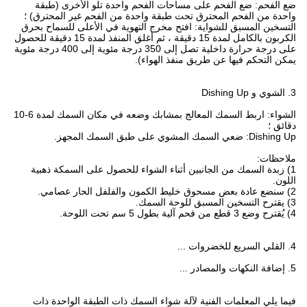
ضع الفحم: ضع الفحم على مساحات الفحم واحدة تلو الأخرى (طبقة
واحدة من الفحم المحترق تحت طبقة واحدة من الفحم غير المحترق) ؛
التسخين المسبق للشواية: افتح مخرج التهوية في الأعلى للسماح بحرق
الكربون بالكامل لمدة 15 دقيقة ، ثم أغلق المنفذ لمدة 15 دقيقة للحصول
على درجة حرارة داخلية تصل إلى 350 درجة مئوية إلى 400 درجة مئوية
يمكن التحكم فيها عن طريق منفذ الهواء).
3. الشوي و Dishing Up
الشواء: اربط السمك المعالج بمشابك وضعه في مكان السمك لمدة 6-10
دقائق ؛
Dishing Up: ضعي السمك المشوي على طبق السمك المجهز.
ملاحظات:
1) زبدة السمك من الجانبين أثناء الشواء للحصول على السمكة ذهبية
اللون.
2) سنضع عادة بعض مسحوق خليط الكمون والفلفل الحار عصامي.
3) يقترح التسخين المسبق للوحة السمك.
4) يُقترح وضع 3 قطع من فحم آلية بطول 5 سم تحت اللوحة.
4. القلي السريع للخضروات ...
5. إضافة النكهات والمصادر ...
فيما يلي المعلمات الفنية لآلة شواء السمك ذات الطبقة الواحدة ذات