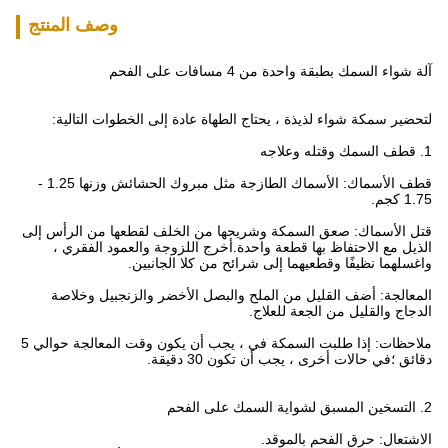
وصف المنتج
آلة شواء السمك بطبقة واحدة من 4 مسافات على الفحم
لتحضير سمكة شواء لذيذة ، يحتاج الطهاة عادة إلى الخطوات التالية:
1. قطف السمك وقتله وعلاجه
قطف الأسماك: الأسماك الطازجة مثل مبروك الحشائش وزنها 1.25 -
1.75 كجم.
قتل الأسماك: صعق السمكة وشريحها من الخلف لقطعها من الرأس إلى
الذيل مع الاحتفاظ بها قطعة واحدة.أخرج اللزوجة والعمود الفقري ،
واغسلهما نظيفًا وقطعيهما إلى شرائح من كلا الجانبين.
المعالجة: أضف القليل من الملح والبصل الأخضر والزنجبيل وخلاصة
الدجاج والقليل من الجعة للعلاج.
ملاحظات: إذا طلبت السمكة في ، يجب أن يكون وقت المعالجة حوالي 5
دقائق ؛في حالات أخرى ، يجب أن تكون 30 دقيقة.
2. التسخين المسبق لشواية السمك على الفحم
الاشتعال: حرق الفحم بالموقد.