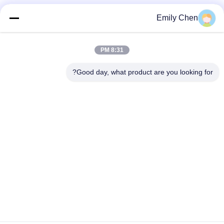
وسائل التواصل الاجتماعي
Emily Chen
8:31 PM
اتصال سريع
Good day, what product are you looking for?
الهاتف
86--18964553551
البريد الإلكتروني
info01@greenarkworld.com
العنوان
رقم 253 ، طريق Xuanchun ، مجمع Sanzao الصناعي ، منطقة
Pudong الجديدة ، شنغهاي ، الصين 201314
سياسة الخصوصية
|
خريطة الموقع
الصين جودة جيدة طاولة شواء تيبانياكي المورد. حقوق الطبع والنشر ©