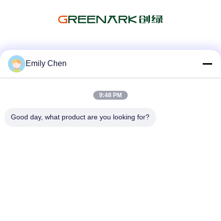
소셜 미디어
Emily Chen
9:48 PM
빠른 연락
Good day, what product are you looking for?
전화
86--18964553551
이메일
info01@greenarkworld.com
주소
253 번, 쉬안천 도로, 산자오 공단, 포동 신구가 상하입니다,
중국 201314