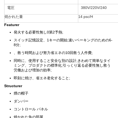
電圧
380V/220V/240
焼かれた量
14 psc/H
Featurer
発火する必要性無し0第2予熱;
スイッチ記憶設定、1キーの開始;速いベーキングのための6-
8分;
、救う時間および努力省エネの10回救う人件費;
同時に、使用すること安全な別の設計;きわめて簡単なタイ
ミング、プロダクトの標準化;引っくり返る必要性無し救う
労働および増加の効率;
即刻に焼け、省エネ老化すること;
Structurer
煙の帽子
ダンパー
コントロール パネル
焼かれた魚の部屋