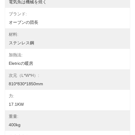
電気魚は機械を焼く
ブランド:
オーブンの団長
材料:
ステンレス鋼
加熱法:
Eletricの暖房
次元（L*W*H）:
810*830*1850mm
力:
17.1KW
重量:
400kg