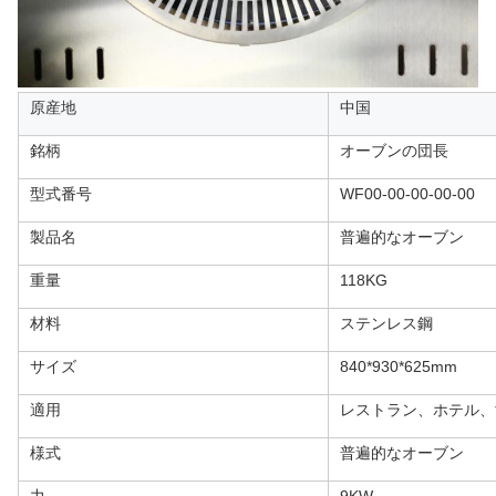
原産地
中国
銘柄
オーブンの団長
型式番号
WF00-00-00-00-00
製品名
普遍的なオーブン
重量
118KG
材料
ステンレス鋼
サイズ
840*930*625mm
適用
レストラン、ホテル、
様式
普遍的なオーブン