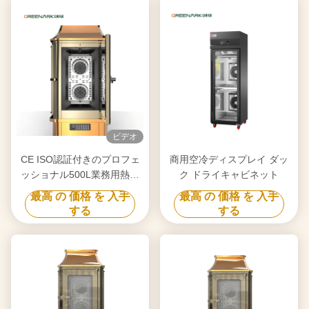
ビデオ
CE ISO認証付きのプロフェ
商用空冷ディスプレイ ダッ
ッショナル500L業務用熱風
ク ドライキャビネット
循環オーブン、鶏肉、アヒ
最高 の 価格 を 入手
最高 の 価格 を 入手
ル、ラム、豚のロースト用
する
する