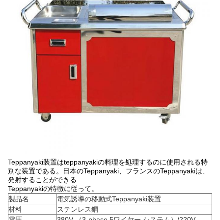
Teppanyaki装置はteppanyakiの料理を処理するのに使用される特
別な装置である。日本のTeppanyaki、フランスのTeppanyakiは、
発射することができる
Teppanyakiの特徴に従って。
製品名
電気誘導の移動式Teppanyaki装置
材料
ステンレス鋼
電圧
380V （3-phase 5ワイヤー システム）/220V