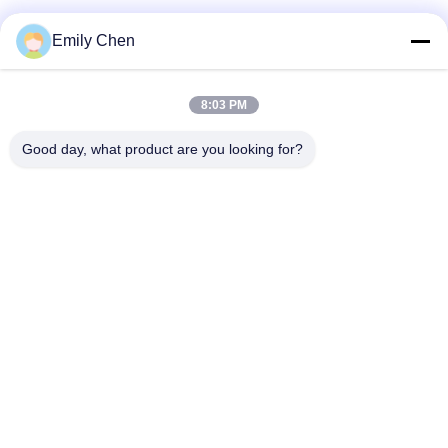
ソーシャル メディア
Emily Chen
8:03 PM
迅速な連絡
Good day, what product are you looking for?
テレ
86--18964553551
メール
info01@greenarkworld.com
アドレス
第253のXuanchunの道、Sanzaoの工業団地、浦東新区の新
しい区域、上海、中国201314
プライバシーポリシー
|
地図
中国 良質 Teppanyakiのグリルのテーブル 提供者 著作権 2016-