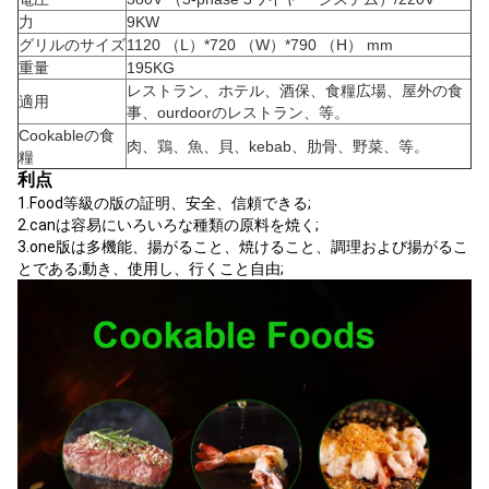
力
9KW
グリルのサイズ
1120 （L）*720 （W）*790 （H） mm
重量
195KG
レストラン、ホテル、酒保、食糧広場、屋外の食
適用
事、ourdoorのレストラン、等。
Cookableの食
肉、鶏、魚、貝、kebab、肋骨、野菜、等。
糧
利点
1.Food等級の版の証明、安全、信頼できる;
2.canは容易にいろいろな種類の原料を焼く;
3.one版は多機能、揚がること、焼けること、調理および揚がるこ
とである;動き、使用し、行くこと自由;