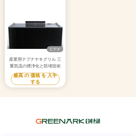
ビデオ
産業用テプナヤキグリル 三
重気流の煙浄化と防堵技術
最高 の 価格 を 入手
する