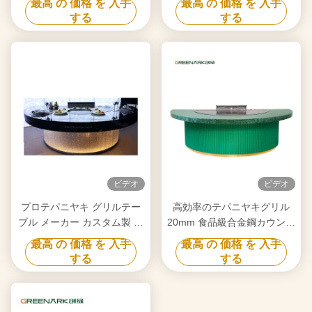
最高 の 価格 を 入手
最高 の 価格 を 入手
する
する
ビデオ
ビデオ
プロテパニヤキ グリルテー
高効率のテパニヤキグリル
ブル メーカー カスタム製 フ
20mm 食品級合金鋼カウンタ
リーデザイン 信頼できるヒ
ートップとスマートヒート
最高 の 価格 を 入手
最高 の 価格 を 入手
バチ グリル機器サプライヤ
する
する
ー