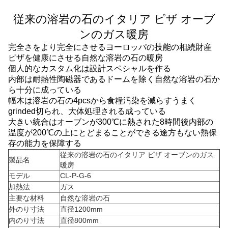
従来の溶岩の石のイタリア ピザ オーブ
ンのガス暖房
完全さをより完全にさせるヨーロッパの技能の相続財産
ピザを健康にさせる自然な溶岩の石の暖房
個人的なカスタム化は設計スペシャルを作る
内部は耐熱性陶磁器であるドームを除く自然な溶岩の石か
ら十分に成っている
幅木は溶岩の石の4pcsから食糧汚染を減らすうまく
grinded切られ、大体処理される成っている
大きい統合はオーブンが300℃に熱された8時間後内部の
温度が200℃の上にとどまることができる途方もない熱保
存の能力を保障する
従来の溶岩の石のイタリア ピザ オーブンのガス
製品名
暖房
モデル
CL-P-G-6
加熱法
ガス
主要な材料
自然な溶岩の石
外のり寸法
直径1200mm
内のり寸法
直径800mm