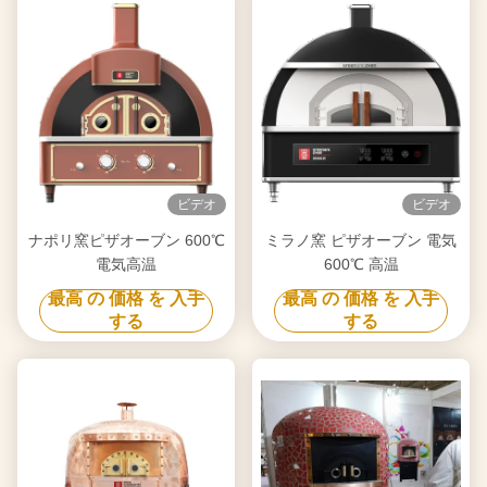
ビデオ
ビデオ
ナポリ窯ピザオーブン 600℃
ミラノ窯 ピザオーブン 電気
電気高温
600℃ 高温
最高 の 価格 を 入手
最高 の 価格 を 入手
する
する