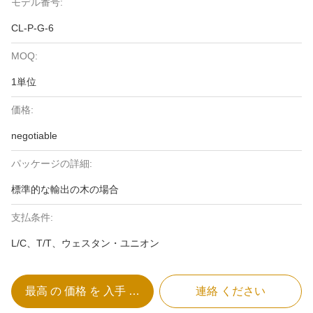
モデル番号:
CL-P-G-6
MOQ:
1単位
価格:
negotiable
パッケージの詳細:
標準的な輸出の木の場合
支払条件:
L/C、T/T、ウェスタン・ユニオン
最高 の 価格 を 入手 する
連絡 ください