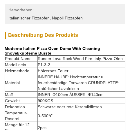
Hervorheben:
Italienischer Pizzaofen
, 
Napoli Pizzaofen
Beschreibung Des Produkts
Moderne Italien-Pizza Oven Dome With Cleaning
Shovel/kupferne Bürste
Produkt-Name
Runder Lava Rock Wood Fire Italy-Pizza-Ofen
Modell nein.
P1-3-2
Heizmethode
Hölzernes Feuer
INNERE HAUBE: Hochtemperatur u.
Material
feuerbeständige Tonwaren GRUNDPLATTE:
Natürlicher Lavafelsen
Maß
INNER: Φ100cm ÄUSSER: Φ140cm
Gewicht
900KGS
Dekoration
Schwarze oder rote Keramikfliesen
Temperatur-
0-500℃
Raserei
Menge für 12'
2pcs