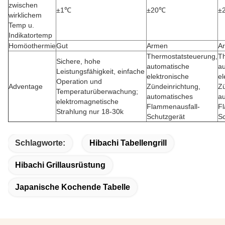
zwischen
±1℃
±20℃
±
wirklichem
Temp u.
Indikatortemp
Homöothermie
Gut
Armen
A
Thermostatsteuerung,
T
Sichere, hohe
automatische
a
Leistungsfähigkeit, einfache
elektronische
el
Operation und
Adventage
Zündeinrichtung,
Zü
Temperaturüberwachung;
automatisches
a
elektromagnetische
Flammenausfall-
F
Strahlung nur 18-30k
Schutzgerät
Sc
Schlagworte:
Hibachi Tabellengrill
Hibachi Grillausrüstung
Japanische Kochende Tabelle