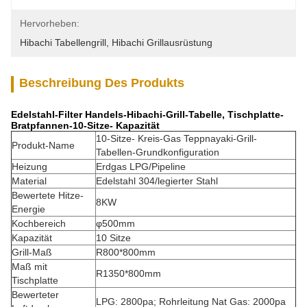
Hervorheben:
Hibachi Tabellengrill
, 
Hibachi Grillausrüstung
Beschreibung Des Produkts
Edelstahl-Filter Handels-Hibachi-Grill-Tabelle, Tischplatte-
Bratpfannen-10-Sitze- Kapazität
10-Sitze- Kreis-Gas Teppnayaki-Grill-
Produkt-Name
Tabellen-Grundkonfiguration
Heizung
Erdgas LPG/Pipeline
Material
Edelstahl 304/legierter Stahl
Bewertete Hitze-
8KW
Energie
Kochbereich
φ500mm
Kapazität
10 Sitze
Grill-Maß
R800*800mm
Maß mit
R1350*800mm
Tischplatte
Bewerteter
LPG: 2800pa; Rohrleitung Nat Gas: 2000pa