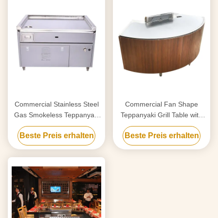
Commercial Stainless Steel
Commercial Fan Shape
Gas Smokeless Teppanyaki
Teppanyaki Grill Table with
Grill Table with 8000W
220-240 V 380 V 8000w
Beste Preis erhalten
Beste Preis erhalten
Power and 220-240V/380V
Power for Restaurant &
Voltage
Hotel