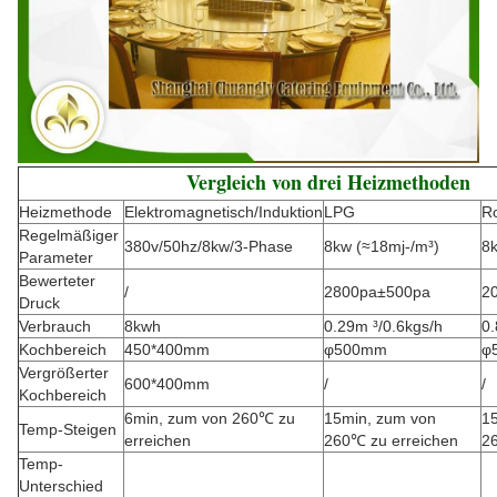
Vergleich von drei Heizmethoden
Heizmethode
Elektromagnetisch/Induktion
LPG
Ro
Regelmäßiger
380v/50hz/8kw/3-Phase
8kw (≈18mj-/m³)
8k
Parameter
Bewerteter
/
2800pa±500pa
2
Druck
Verbrauch
8kwh
0.29m ³/0.6kgs/h
0.
Kochbereich
450*400mm
φ500mm
φ
Vergrößerter
600*400mm
/
/
Kochbereich
6min, zum von 260℃ zu
15min, zum von
1
Temp-Steigen
erreichen
260℃ zu erreichen
2
Temp-
Unterschied