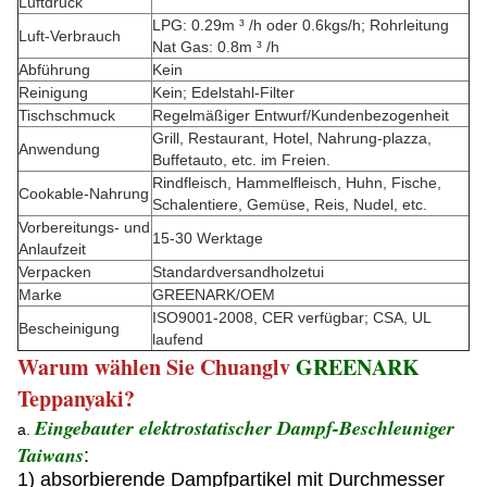
Luftdruck
LPG: 0.29m ³ /h oder 0.6kgs/h; Rohrleitung
Luft-Verbrauch
Nat Gas: 0.8m ³ /h
Abführung
Kein
Reinigung
Kein; Edelstahl-Filter
Tischschmuck
Regelmäßiger Entwurf/Kundenbezogenheit
Grill, Restaurant, Hotel, Nahrung-plazza,
Anwendung
Buffetauto, etc. im Freien.
Rindfleisch, Hammelfleisch, Huhn, Fische,
Cookable-Nahrung
Schalentiere, Gemüse, Reis, Nudel, etc.
Vorbereitungs- und
15-30 Werktage
Anlaufzeit
Verpacken
Standardversandholzetui
Marke
GREENARK/OEM
ISO9001-2008, CER verfügbar; CSA, UL
Bescheinigung
laufend
Warum wählen Sie Chuanglv
GREENARK
Teppanyaki?
Eingebauter elektrostatischer Dampf-Beschleuniger
a.
Taiwans
:
1) absorbierende Dampfpartikel mit Durchmesser