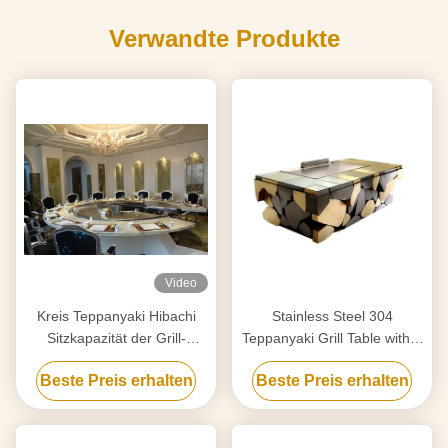
Verwandte Produkte
Video
Kreis Teppanyaki Hibachi
Stainless Steel 304
Sitzkapazität der Grill-
Teppanyaki Grill Table with 8
Tabellen-
Seats and Customized
Beste Preis erhalten
Beste Preis erhalten
Grundkonfigurations-12
20mm Thick Food-Grade
Special Alloy Steel