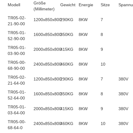
Größe
Modell
Gewicht
Energie
Sitze
Spannu
(Millimeter)
TR05-02-
1200x850x800
290KG
8KW
7
21-90-00
TR05-01-
1600x850x800
350KG
8KW
8
52-90-00
TR05-01-
2000x850x800
415KG
8KW
9
03-90-00
TR05-00-
2400x850x800
460KG
8KW
10
68-90-00
TR05-02-
1200x850x800
290KG
8KW
7
380V
21-64-00
TR05-01-
1600x850x800
350KG
8KW
8
380V
52-64-00
TR05-01-
2000x850x800
415KG
8KW
9
380V
03-64-00
TR05-00-
2400x850x800
460KG
8KW
10
380V
68-64-0