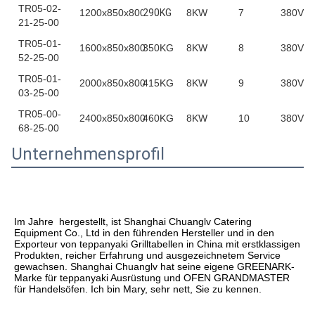
TR05-02-
1200x850x800
290KG
8KW
7
380V
21-25-00
TR05-01-
1600x850x800
350KG
8KW
8
380V
52-25-00
TR05-01-
2000x850x800
415KG
8KW
9
380V
03-25-00
TR05-00-
2400x850x800
460KG
8KW
10
380V
68-25-00
Unternehmensprofil
Im Jahre  hergestellt, ist Shanghai Chuanglv Catering 
Equipment Co., Ltd in den führenden Hersteller und in den 
Exporteur von teppanyaki Grilltabellen in China mit erstklassigen 
Produkten, reicher Erfahrung und ausgezeichnetem Service 
gewachsen. Shanghai Chuanglv hat seine eigene GREENARK-
Marke für teppanyaki Ausrüstung und OFEN GRANDMASTER 
für Handelsöfen. Ich bin Mary, sehr nett, Sie zu kennen.