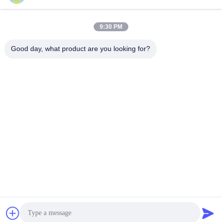
9:30 PM
Schnelle Kontaktaufnahme
Good day, what product are you looking for?
Tel.
86--18964553551
E-Mail-Adresse
info01@greenarkworld.com
Anschrift
Nr. 253-, Xuanchun-Straße, Sanzao-Industriepark, neuer
Bereich Pudongs, Shanghai, China 201314
Datenschutzrichtlinie
|
Sitemap
China Gute Qualität Teppanyaki-Grill-Tabelle Lieferant.
Urheberrecht © 2016-2026 Shanghai Chuanglv Catering
Equipment Co., Ltd Alle Rechte vorbehalten.