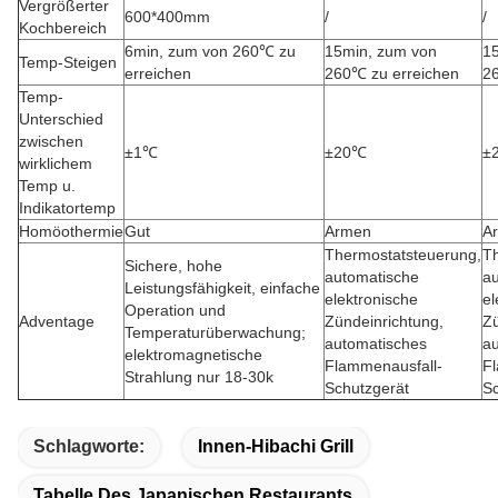
Vergrößerter
600*400mm
/
/
Kochbereich
6min, zum von 260℃ zu
15min, zum von
1
Temp-Steigen
erreichen
260℃ zu erreichen
2
Temp-
Unterschied
zwischen
±1℃
±20℃
±
wirklichem
Temp u.
Indikatortemp
Homöothermie
Gut
Armen
A
Thermostatsteuerung,
T
Sichere, hohe
automatische
a
Leistungsfähigkeit, einfache
elektronische
el
Operation und
Adventage
Zündeinrichtung,
Zü
Temperaturüberwachung;
automatisches
a
elektromagnetische
Flammenausfall-
F
Strahlung nur 18-30k
Schutzgerät
Sc
Schlagworte:
Innen-Hibachi Grill
Tabelle Des Japanischen Restaurants