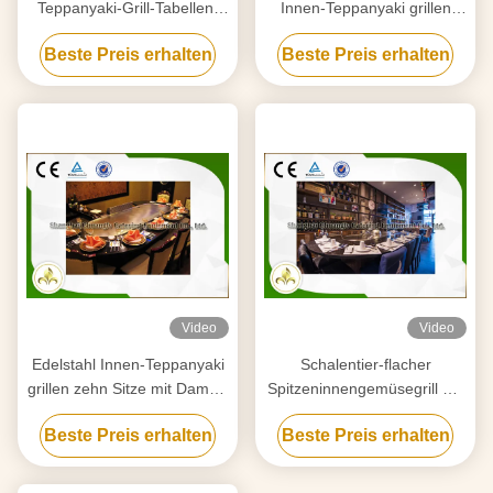
Teppanyaki-Grill-Tabellen-
Innen-Teppanyaki grillen
japanische Bratpfannen-
Ausrüstung mit Luft-
Beste Preis erhalten
Beste Preis erhalten
Grundkonfiguration
Auszieher
Video
Video
Edelstahl Innen-Teppanyaki
Schalentier-flacher
grillen zehn Sitze mit Dampf-
Spitzeninnengemüsegrill mit
Beschleuniger
Abführungs-/Reinigungs-
Beste Preis erhalten
Beste Preis erhalten
System