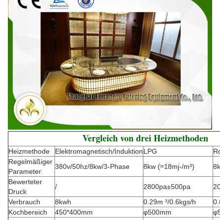
Vergleich von drei Heizmethoden
Heizmethode
Elektromagnetisch/Induktion
LPG
Ro
Regelmäßiger
380v/50hz/8kw/3-Phase
8kw (≈18mj-/m³)
8k
Parameter
Bewerteter
/
2800pa±500pa
2
Druck
Verbrauch
8kwh
0.29m ³/0.6kgs/h
0.
Kochbereich
450*400mm
φ500mm
φ