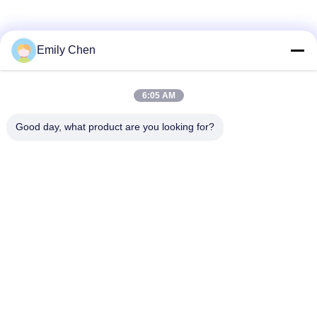
Soziale Medien
Emily Chen
6:05 AM
Schnelle Kontaktaufnahme
Good day, what product are you looking for?
Tel.
86--18964553551
E-Mail-Adresse
info01@greenarkworld.com
Anschrift
Nr. 253-, Xuanchun-Straße, Sanzao-Industriepark, neuer
Bereich Pudongs, Shanghai, China 201314
Datenschutzrichtlinie
|
Sitemap