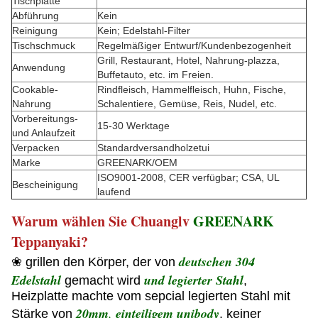
Tischplatte
Abführung
Kein
Reinigung
Kein; Edelstahl-Filter
Tischschmuck
Regelmäßiger Entwurf/Kundenbezogenheit
Grill, Restaurant, Hotel, Nahrung-plazza,
Anwendung
Buffetauto, etc. im Freien.
Cookable-
Rindfleisch, Hammelfleisch, Huhn, Fische,
Nahrung
Schalentiere, Gemüse, Reis, Nudel, etc.
Vorbereitungs-
15-30 Werktage
und Anlaufzeit
Verpacken
Standardversandholzetui
Marke
GREENARK/OEM
ISO9001-2008, CER verfügbar; CSA, UL
Bescheinigung
laufend
Warum wählen Sie Chuanglv
GREENARK
Teppanyaki?
deutschen 304
❀ grillen den Körper, der von
Edelstahl
und legierter Stahl
gemacht wird
,
Heizplatte machte vom sepcial legierten Stahl mit
20mm
,
einteiligem unibody
Stärke von
, keiner