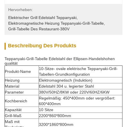
Hervorheben:
Elektrischer Grill Edelstahl Teppanyaki
, 
Elektromagnetische Heizung Teppanyaki-Grill-Tabelle
, 
Grill-Tabelle Des Restaurant-380V
Beschreibung Des Produkts
Teppanyaki-Grill-Tabelle Edelstahl der Ellipsen-Handelshohen
qualität
10-Sitze- ovale elektrische Teppanyaki-Grill-
Produkt-Name
Tabellen-Grundkonfiguration
Heizung
Elektromagnetisch (Induktion)
Material
Edelstahl 304 u. legierter Stahl
Parameter
380V/50HZ/8KW oder 220V/60HZ/6KW
Regelmäßig: 450*400mm oder vergrößert:
Kochbereich
600*400mm
Kapazität
10 Sitze
Grill-Maß
2200*860*800mm
Maß mit
3200*1860*800mm