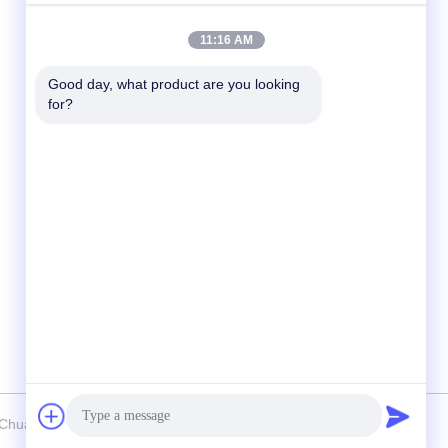
Schnelle Kontaktaufnahme
11:16 AM
Tel.
Good day, what product are you looking 
for?
86--18964553551
E-Mail-Adresse
info01@greenarkworld.com
Anschrift
Nr. 253-, Xuanchun-Straße, Sanzao-
Industriepark, neuer Bereich Pudongs,
Shanghai, China 201314
 Chuanglv Catering Equipment Co., Ltd Alle Rechte vorbehalten.