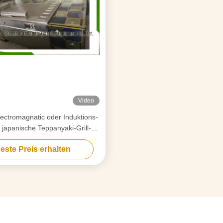
Video
lectromagnatic oder Induktions-
japanische Teppanyaki-Grill-
abellen-Rechteck-Form
este Preis erhalten