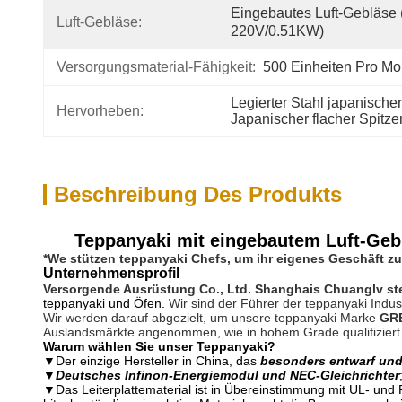
Eingebautes Luft-Gebläse
Luft-Gebläse:
220V/0.51KW)
Versorgungsmaterial-Fähigkeit:
500 Einheiten Pro Mo
Legierter Stahl japanischer
Hervorheben:
Japanischer flacher Spitze
Beschreibung Des Produkts
Teppanyaki mit eingebautem Luft-Gebl
*We stützen teppanyaki Chefs, um ihr eigenes Geschäft zu
Unternehmensprofil
Versorgende Ausrüstung Co., Ltd. Shanghais Chuanglv ste
teppanyaki und Öfen.
Wir sind der Führer der teppanyaki Indu
Wir werden darauf abgezielt, um unsere teppanyaki Marke
GR
Auslandsmärkte angenommen, wie in hohem Grade qualifiziert
Warum wählen Sie unser Teppanyaki?
▼
Der einzige Hersteller in China, das
besonders entwarf und
▼
Deutsches Infinon-Energiemodul und NEC-Gleichrichter
▼Das Leiterplattematerial ist in Übereinstimmung mit UL- und R