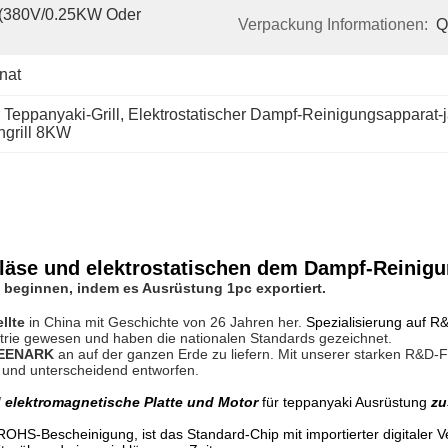
 (380V/0.25KW Oder 
Verpackung Informationen:
Q
nat
 Teppanyaki-Grill
, 
Elektrostatischer Dampf-Reinigungsapparat-
ngrill 8KW
äse und elektrostatischen dem Dampf-Reinigun
 beginnen, indem es Ausrüstung 1pc exportiert.
llte
in China mit Geschichte von 26 Jahren her.
Spezialisierung auf R&
strie gewesen und haben die nationalen Standards gezeichnet.
EENARK
an auf der ganzen Erde zu liefern.
Mit unserer starken R&D-
 und unterscheidend entworfen.
 elektromagnetische Platte und Motor
für teppanyaki Ausrüstung
z
;
OHS-Bescheinigung, ist das Standard-Chip mit importierter digitaler V