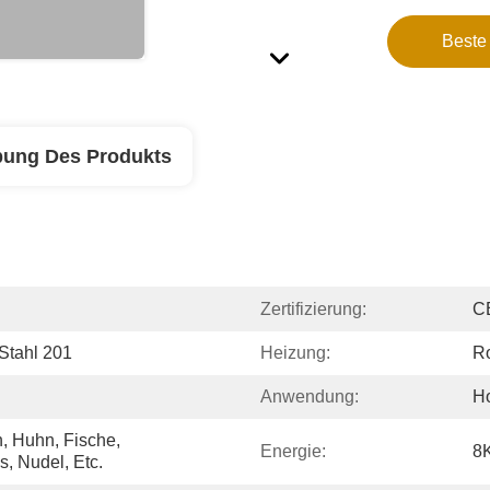
Beste
bung Des Produkts
Zertifizierung:
C
 Stahl 201
Heizung:
Ro
Anwendung:
Ho
, Huhn, Fische, 
Energie:
8
, Nudel, Etc.