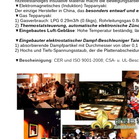
hitzebeständiges insulative Material macht die Bewegungsarbeit
▼Elektromagnetisches (Induktion) Teppanyaki:
Der einzige Hersteller in China, das
besonders entwarf und e
▼Gas Teppanyaki:
1) Gasverbrauch: LPG 0.29m3/h (0.6kgs), Rohrleitungsgas 0.
2)
Thermostatsteuerung, automatische elektronische Zünd
▼
Eingebautes Luft-Gebläse
: Hohe Temperatur beständig; l
▼
Eingebauter elektrostatischer Dampf-Beschleuniger Tai
1) absorbierende Dampfpartikel mit Durchmesser von über 0,1
2) Hochs und Tiefs-Spannungsstaub, der die Plattenabscheidu
▼
Bescheinigung
: CER und ISO 9001-2008; CSA- u. UL-Besc