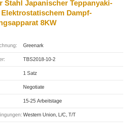
r Stahl Japanischer Teppanyaki-
t Elektrostatischem Dampf-
ngsapparat 8KW
chnung:
Greenark
r:
TBS2018-10-2
1 Satz
Negotiate
15-25 Arbeitstage
ingungen:
Western Union, L/C, T/T