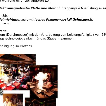
 während einer viel längeren Zeit;
lektromagnetische Platte und Motor
für teppanyaki Ausrüstung
zus
8m3/h.
einrichtung, automatisches Flammenausfall-Schutzgerät.
ärmarm.
wans
:
 um (Durchmesser) mit der Verarbeitung von Leistungsfähigkeit von 9
ngstechnologie, einfach für das Säubern sammelt.
heinigung im Prozess.