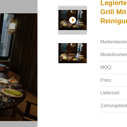
Legierte
Grill Mi
Reinigu
Markenbezei
Modellnumme
MOQ:
Preis:
Lieferzeit:
Zahlungsbed