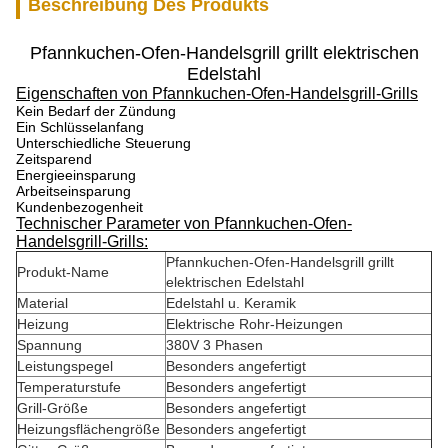
Beschreibung Des Produkts
Pfannkuchen-Ofen-Handelsgrill grillt elektrischen
Edelstahl
Eigenschaften von Pfannkuchen-Ofen-Handelsgrill-Grills
Kein Bedarf der Zündung
Ein Schlüsselanfang
Unterschiedliche Steuerung
Zeitsparend
Energieeinsparung
Arbeitseinsparung
Kundenbezogenheit
Technischer Parameter von Pfannkuchen-Ofen-
Handelsgrill-Grills:
Pfannkuchen-Ofen-Handelsgrill grillt
Produkt-Name
elektrischen Edelstahl
Material
Edelstahl u. Keramik
Heizung
Elektrische Rohr-Heizungen
Spannung
380V 3 Phasen
Leistungspegel
Besonders angefertigt
Temperaturstufe
Besonders angefertigt
Grill-Größe
Besonders angefertigt
Heizungsflächengröße
Besonders angefertigt