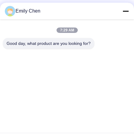
Soziale Medien
Emily Chen
7:29 AM
Schnelle Kontaktaufnahme
Good day, what product are you looking for?
Tel.
86--18964553551
E-Mail-Adresse
info01@greenarkworld.com
Anschrift
Nr. 253-, Xuanchun-Straße, Sanzao-Industriepark, neuer
Bereich Pudongs, Shanghai, China 201314
Datenschutzrichtlinie
|
Sitemap
China Gute Qualität Teppanyaki-Grill-Tabelle Lieferant.