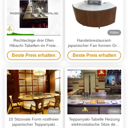
Video
Rechteckige drei Ofen
Handelsrestaurant-
Hibachi-Tabellen-im Freien
japanischer Fan formen Grill-
sicherer japanischer
Ausrüstung Teppanyaki-
Beste Preis erhalten
Beste Preis erhalten
speisender Grill
Tabelle im Freien
Video
Video
10 Sitzovale Form rostfreier
Teppanyaki-Tabelle Heizung
japanischer Teppanyaki
elektrostatische Sitze des