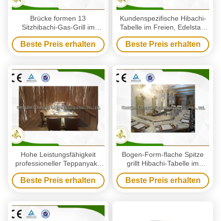
Brücke formen 13
Kundenspezifische Hibachi-
Sitzhibachi-Gas-Grill im
Tabelle im Freien, Edelstahl
Freien, Teppanyaki-Tabelle
Teppanyaki-Grill im Freien
Beste Preis erhalten
Beste Preis erhalten
im Freien
Hohe Leistungsfähigkeit
Bogen-Form-flache Spitze
professioneller Teppanyaki-
grillt Hibachi-Tabelle im
Grill im Freien Cooktop mit
Freien die mehr als 14
Beste Preis erhalten
Beste Preis erhalten
doppeltem Ofen
Sitzkapazität