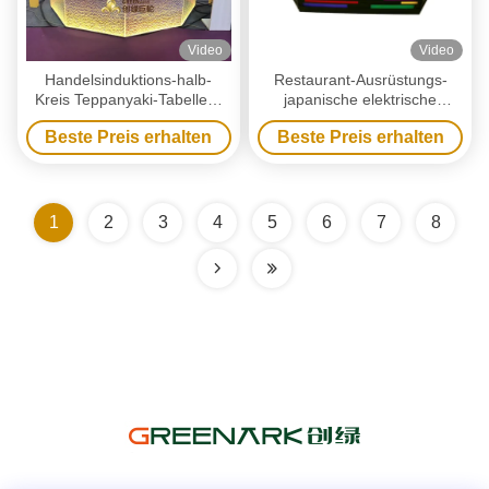
Video
Video
Handelsinduktions-halb-
Restaurant-Ausrüstungs-
Kreis Teppanyaki-Tabellen-
japanische elektrische
Grill mit Reinigungs-System
Brücke formen Teppanyaki-
Beste Preis erhalten
Beste Preis erhalten
Tabelle für Hotel-Restaurant
1
2
3
4
5
6
7
8