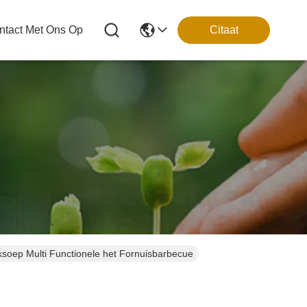
tact Met Ons Op
Citaat
eksoep Multi Functionele het Fornuisbarbecue