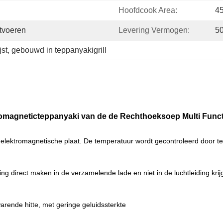
Hoofdcook Area:
4
tvoeren
Levering Vermogen:
5
jst
, 
gebouwd in teppanyakigrill
letromagneticteppanyaki van de de Rechthoeksoep Multi Func
 elektromagnetische plaat. De temperatuur wordt gecontroleerd door t
ing direct maken in de verzamelende lade en niet in de luchtleiding kr
arende hitte, met geringe geluidssterkte