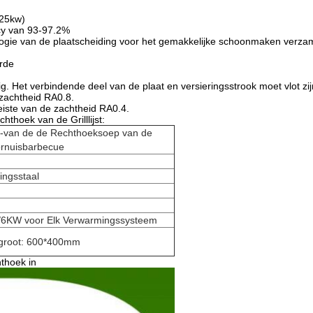
.25kw)
cy van 93-97.2%
logie van de plaatscheiding voor het gemakkelijke schoonmaken verza
rde
g. Het verbindende deel van de plaat en versieringsstrook moet vlot zij
 zachtheid RA0.8.
eiste van de zachtheid RA0.4.
thoek van de Grilllijst:
i-van de de Rechthoeksoep van de
 Fornuisbarbecue
ingsstaal
6KW voor Elk Verwarmingssysteem
rgroot: 600*400mm
thoek in