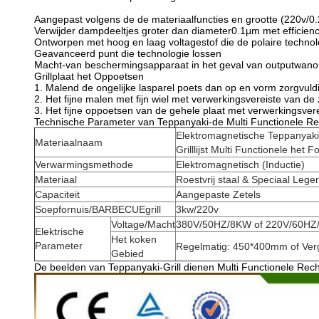
Aangepast volgens de de materiaalfuncties en grootte (220v/0
Verwijder dampdeeltjes groter dan diameter0.1μm met efficien
Ontworpen met hoog en laag voltagestof die de polaire techno
Geavanceerd punt die technologie lossen
Macht-van beschermingsapparaat in het geval van outputwano
Grillplaat het Oppoetsen
1. Malend de ongelijke lasparel poets dan op en vorm zorgvuldi
2. Het fijne malen met fijn wiel met verwerkingsvereiste van de
3. Het fijne oppoetsen van de gehele plaat met verwerkingsver
Technische Parameter van Teppanyaki-de Multi Functionele Rech
Elektromagnetische Teppanyak
Materiaalnaam
Grilllijst Multi Functionele het
Verwarmingsmethode
Elektromagnetisch (Inductie)
Materiaal
Roestvrij staal & Speciaal Leger
Capaciteit
Aangepaste Zetels
Soepfornuis/BARBECUEgrill
3kw/220v
Voltage/Macht
380V/50HZ/8KW of 220V/60HZ/
Elektrische
Het koken
Parameter
Regelmatig: 450*400mm of Ve
Gebied
De beelden van Teppanyaki-Grill dienen Multi Functionele Rech