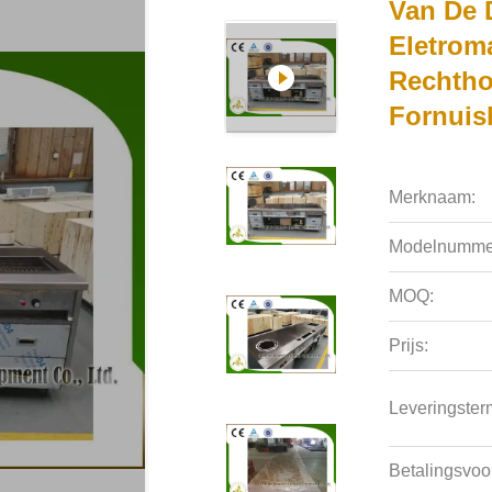
Van De D
Eletrom
Rechtho
Fornuis
Merknaam:
Modelnumme
MOQ:
Prijs:
Leveringsterm
Betalingsvoo