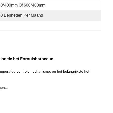
50*400mm Of 600*400mm
00 Eenheden Per Maand
tionele het Fornuisbarbecue
emperatuurcontrolemechanisme, en het belangrijkste het
ijgen…