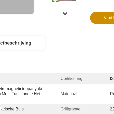
Vind 
ctbeschrijving
Certificering:
I
letromagneticteppanyaki 
ulti Functionele Het 
Materiaal:
Ro
ktrische Buis
Grillgrootte:
2