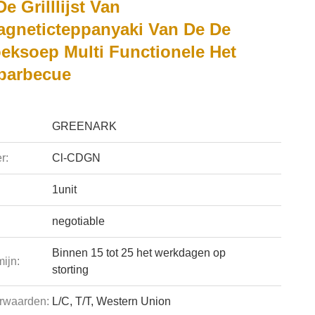
e Grilllijst Van
agneticteppanyaki Van De De
eksoep Multi Functionele Het
barbecue
GREENARK
r:
Cl-CDGN
1unit
negotiable
Binnen 15 tot 25 het werkdagen op
ijn:
storting
rwaarden:
L/C, T/T, Western Union