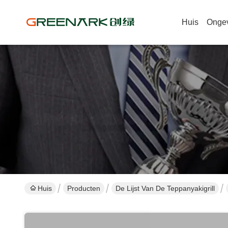
Huis
Onge
Huis
Producten
De Lijst Van De Teppanyakigrill