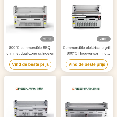
video
video
800°C commerciële BBQ-
Commerciële elektrische grill
grill met dual-zone schroeien
800°C Hoogverwarming
6,5kW CE-gecertificeerd
Vind de beste prijs
Vind de beste prijs