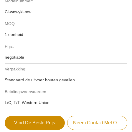
Modelnummer:
Cl-wnwykl-mw
MOQ:
1 eenheid
Prijs:
negotiable
Verpakking:
Standaard de uitvoer houten gevallen
Betalingsvoorwaarden:
L/C, T/T, Western Union
Vind De Beste Prijs
Neem Contact Met Ons Op