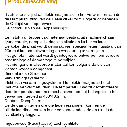
Productbeschrijving
8 zetelsroestvrij staal Elektromagnetische het Verwarmen van de
de Dampuitputting van de Halve cirkelvorm Hogere of Beneden
de Grilllijst van Teppanyaki
De Structuur van de Teppanyakigrill
Een stuk van teppanyakimateriaal bestaat uit machinelichaam,
lijstdecoratie, dampzuiveringsinstallatie en luchtventilator.
De kokende plaat wordt gemaakt van speciaal legeringsstaal van
20mm dikte om misvorming en verkleuring te vermijden.
Het gehele materiaal wordt geïntegreerd ontworpen om verdere
assemblage of demontage te vermijden.
Het niet genormaliseerde materiaal kan volgens de eis van
klanten worden aangepast.
Binnenlandse Structuur
Verwarmingssysteem:
Elektrisch verwarmingssysteem: Het elektromagnetische of
Inductie Verwarmen Plaat. De temperatuur wordt gecontroleerd
door temperatuurcontrolemechanisme, en het belangrijkste het
verwarmen gebied is 450*400mm.
Dubbele Dampfilters:
De de dampfilter en olie die lade verzamelen kunnen de
oliedaling direct maken in de verzamelende lade en niet in de
luchtleiding krijgen…
Ingebouwde (Facultatieve) Luchtventilator