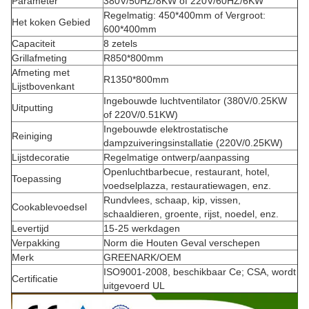
Parameter
380V/50HZ/8KW of 220V/60HZ/6KW
Regelmatig: 450*400mm of Vergroot:
Het koken Gebied
600*400mm
Capaciteit
8 zetels
Grillafmeting
R850*800mm
Afmeting met
R1350*800mm
Lijstbovenkant
Ingebouwde luchtventilator (380V/0.25KW
Uitputting
of 220V/0.51KW)
Ingebouwde elektrostatische
Reiniging
dampzuiveringsinstallatie (220V/0.25KW)
Lijstdecoratie
Regelmatige ontwerp/aanpassing
Openluchtbarbecue, restaurant, hotel,
Toepassing
voedselplazza, restauratiewagen, enz.
Rundvlees, schaap, kip, vissen,
Cookablevoedsel
schaaldieren, groente, rijst, noedel, enz.
Levertijd
15-25 werkdagen
Verpakking
Norm die Houten Geval verschepen
Merk
GREENARK/OEM
ISO9001-2008, beschikbaar Ce; CSA, wordt
Certificatie
uitgevoerd UL