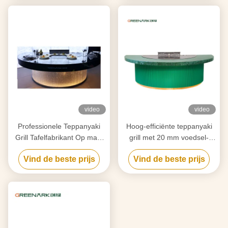
video
video
Professionele Teppanyaki
Hoog-efficiënte teppanyaki
Grill Tafelfabrikant Op maat
grill met 20 mm voedsel-
gemaakt met gratis ontwerp
grade legering staal
Vind de beste prijs
Vind de beste prijs
Betrouwbare Hibachi Grill
countertop & slimme
Apparatuurleverancier
verwarming