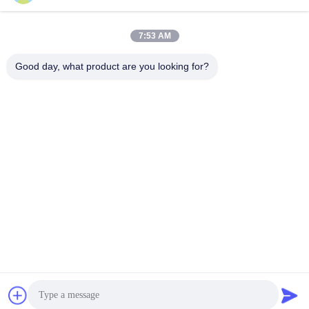
7:53 AM
Snel contact
Good day, what product are you looking for?
Telefoon
86--18964553551
E-mail
info01@greenarkworld.com
Adres
Nr 253, Xuanchun-Road, Sanzao-Industrieterrein, het
Nieuwe Gebied van Pudong, Shanghai, China 201314
Privacybeleid
|
Sitemap
China Goede kwaliteit De Lijst van de Teppanyakigrill
Auteursrecht © 2016-2026 Shanghai Chuanglv Catering
Equipment Co., Ltd Alle rechten voorbehouden.