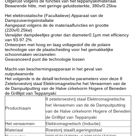
Uitgerust volgens de functies van het teppanyakimateriaal.
Bewarende hitte, met geringe geluidssterkte, 380v/0.25kw.
Het elektrostatische (Facultatieve) Apparaat van de
Dampzuiveringsinstallatie
Aangepast volgens de de materiaalfuncties en grootte
(220v/0.25kw)
Verwijder dampdeeltjes groter dan diameter0.1μm met efficiency
van 93-97.2%
Ontworpen met hoog en laag voltagestof die de polaire
technologie van de plaatscheiding voor het gemakkelijke
schoonmaken verzamelen
Geavanceerd punt die technologie lossen
Macht-van beschermingsapparaat in het geval van
outputwanorde
Het volgende is de detaill technische parameters voor deze 8
Zetelsroestvrij staal Elektromagnetische het Verwarmen van de
de Dampuitputting van de Halve cirkelvorm Hogere of Beneden
de Grilllijst van Teppanyaki:
8 zetelsroestvrij staal Elektromagnetische
het Verwarmen van de de Dampuitputting
Productnaam
van de Halve cirkelvorm Hogere of Beneden
de Grilllijst van Teppanyaki
Het verwarmen
Elektromagnetisch (Inductie)
Materiaal
Roestvrij staal/Legeringsstaal