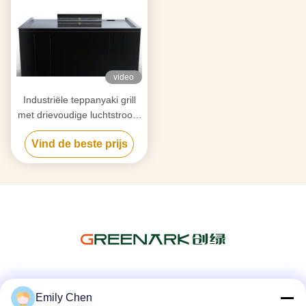
video
Industriële teppanyaki grill
met drievoudige luchtstroom
rookreiniging en anti-
Vind de beste prijs
verstoppingstechnologie
Sociale media
Emily Chen