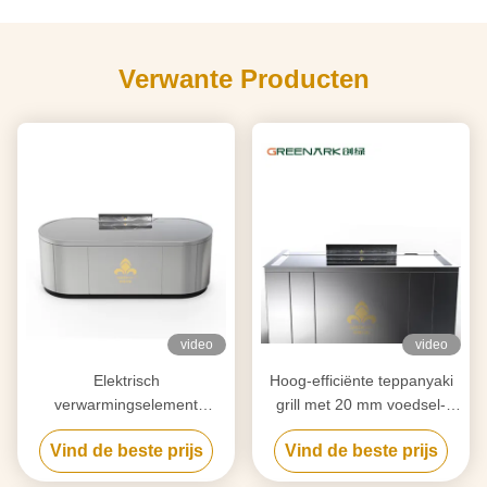
Verwante Producten
video
video
Elektrisch
Hoog-efficiënte teppanyaki
verwarmingselement
grill met 20 mm voedsel-
teppanyaki grill tafel voor
grade legering staal
Vind de beste prijs
Vind de beste prijs
zuivering op maat van uw
countertop & slimme
behoeften
verwarming