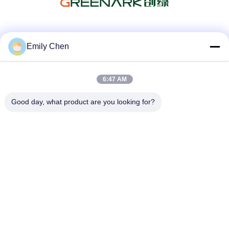
Sociale media
Emily Chen
6:47 AM
Snel contact
Good day, what product are you looking for?
Telefoon
86--18964553551
E-mail
info01@greenarkworld.com
Adres
Nr 253, Xuanchun-Road, Sanzao-Industrieterrein, het
Nieuwe Gebied van Pudong, Shanghai, China 201314