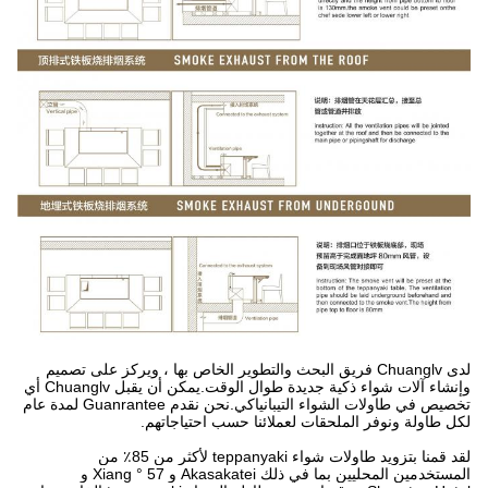
لدى Chuanglv فريق البحث والتطوير الخاص بها ، ويركز على تصميم
وإنشاء آلات شواء ذكية جديدة طوال الوقت.يمكن أن يقبل Chuanglv أي
تخصيص في طاولات الشواء التيبانياكي.نحن نقدم Guanrantee لمدة عام
لكل طاولة ونوفر الملحقات لعملائنا حسب احتياجاتهم.
لقد قمنا بتزويد طاولات شواء teppanyaki لأكثر من 85٪ من
المستخدمين المحليين بما في ذلك Akasakatei و 57 ° Xiang و