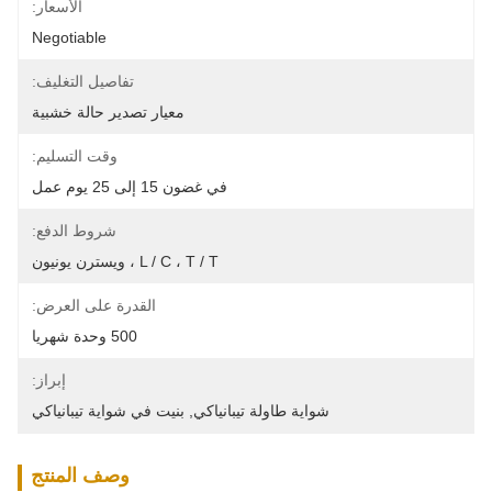
الأسعار:
Negotiable
تفاصيل التغليف:
معيار تصدير حالة خشبية
وقت التسليم:
في غضون 15 إلى 25 يوم عمل
شروط الدفع:
L / C ، T / T ، ويسترن يونيون
القدرة على العرض:
500 وحدة شهريا
إبراز:
شواية طاولة تيبانياكي
, 
بنيت في شواية تيبانياكي
وصف المنتج