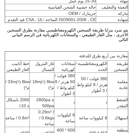
مهلة
15-30 يوم عمل
التعبئة والتغليف
حالة خشبية الشحن القياسية
ماركة
جرينارك / OEM
شهادة
ISO9001-2008 ، CE المتاحة ؛CSA ، UL قيد التقدم
يتم سرد مزايا طريقة التسخين الكهرومغناطيسي مقارنة بطرق التسخين
الأخرى ، مثل الغاز الطبيعي ، والسخانات الكهربائية في الرسم البياني
التالي.
مقارنة بين أربع طرق للتدفئة
طريقة
الكهرومغناطيسية /
سخانات
غاز البترول
خط أنابيب
التسخين
الحث
كهربائية
المسال
الغاز الطبيعي
380 فولت /
380 فولت / 50
معلمة
50 هرتز / 8
8kw (≈18mj /
8kw (≈33mj /
هرتز / 8 كيلو واط
عادية
كيلو واط /
م³)
م³)
/ 3 أطوار
3 أطوار
الضغط
2800pa ±
2000 باسكال
/
/
المقدر
500pa
± 10٪
0.29m³ /
8 كيلووات
استهلاك
8 كيلووات ساعة
0.6kgs /
0.8m³ / ساعة
ساعة
ساعة
منطقة
600 * 400
450 * 400 مم
φ500 مم
φ500 مم