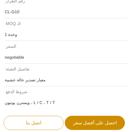
رقم الطراز:
CL-G10
الـ MOQ:
وحدة 1
السعر:
negotiable
تفاصيل التعبئة:
معيار تصدير حالة خشبية
شروط الدفع:
L / C ، T / T ، ويسترن يونيون
احصل على أفضل سعر
اتصل بنا