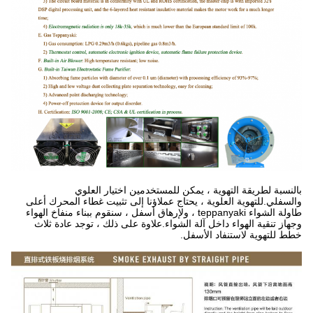
بالنسبة لطريقة التهوية ، يمكن للمستخدمين اختيار العلوي
والسفلي.للتهوية العلوية ، يحتاج عملاؤنا إلى تثبيت غطاء المحرك أعلى
طاولة الشواء teppanyaki ، ولإرهاق أسفل ، سنقوم ببناء منفاخ الهواء
وجهاز تنقية الهواء داخل آلة الشواء.علاوة على ذلك ، توجد عادة ثلاث
خطط للتهوية لاستنفاد الأسفل.