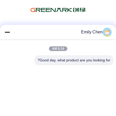
وسائل التواصل الاجتماعي
Emily Chen
5:19 AM
اتصال سريع
Good day, what product are you looking for?
الهاتف
86--18964553551
البريد الإلكتروني
info01@greenarkworld.com
العنوان
رقم 253 ، طريق Xuanchun ، مجمع Sanzao الصناعي ، منطقة
Pudong الجديدة ، شنغهاي ، الصين 201314