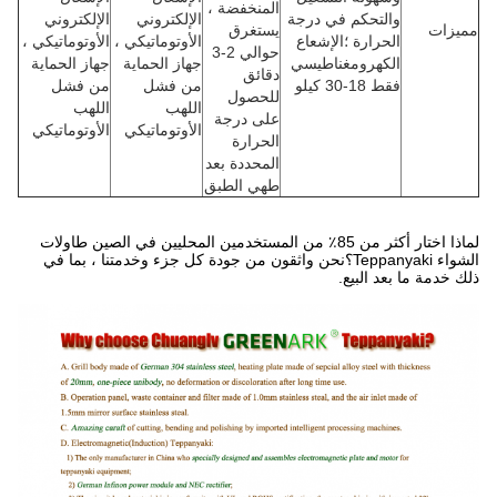
المنخفضة ،
والتحكم في درجة
الإلكتروني
الإلكتروني
مميزات
يستغرق
الحرارة ؛الإشعاع
الأوتوماتيكي ،
الأوتوماتيكي ،
حوالي 2-3
الكهرومغناطيسي
جهاز الحماية
جهاز الحماية
دقائق
فقط 18-30 كيلو
من فشل
من فشل
للحصول
اللهب
اللهب
على درجة
الأوتوماتيكي
الأوتوماتيكي
الحرارة
المحددة بعد
طهي الطبق
لماذا اختار أكثر من 85٪ من المستخدمين المحليين في الصين طاولات
الشواء Teppanyaki؟نحن واثقون من جودة كل جزء وخدمتنا ، بما في
ذلك خدمة ما بعد البيع.