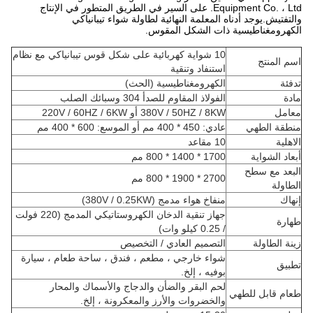
Equipment Co. ، Ltd. على السير في الطريق المتطور في الإنتاج
والتفتيش.يوجد أدناه المعلمة النهائية لطاولة شواء تيبانياكي
الكهرومغناطيسية ذات الشكل المقوس.
10 شواية كهربائية على شكل قوس تيبانياكي مع نظام
اسم المنتج
استنفاد وتنقية
تدفئة
الكهرومغناطيسية (الحث)
مادة
الفولاذ المقاوم للصدأ 304 وسبائك الصلب
معامل
380V / 50HZ / 8KW أو 220V / 60HZ / 6KW
منطقة الطهي
عادي: 450 * 400 مم أو الموسع: 600 * 400 مم
الاهلية
10 مقاعد
أبعاد الشواية
1700 * 1400 * 800 مم
البعد مع سطح
2700 * 1900 * 800 مم
الطاولة
إنهاك
منفاخ هواء مدمج (380V / 0.25KW)
جهاز تنقية الدخان الكهروستاتيكي المدمج (220 فولت
طهارة
/ 0.25 كيلو وات)
زينة الطاولة
التصميم العادي / التخصيص
شواء خارجي ، مطعم ، فندق ، ساحة طعام ، سيارة
تطبيق
بوفيه ، إلخ.
لحم البقر والضأن والدجاج والأسماك والمحار
طعام قابل للطهي
والخضروات والأرز والمعكرونة ، إلخ.