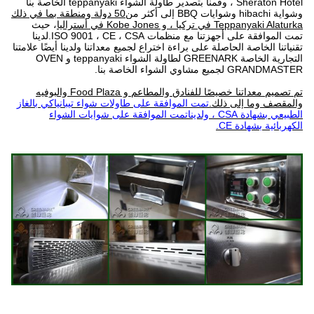
Sheraton Hotel ، وقمنا بتصدير طاولة الشواء teppanyaki الخاصة بنا
وشواية hibachi وشوايات BBQ إلى أكثر من
50 دولة ومنطقة بما في ذلك
Teppanyaki Alaturka في تركيا ، و Kobe Jones في أستراليا
، حيث
تمت الموافقة على أجهزتنا
مع منظمات ISO 9001 ، CE ، CSA
.لدينا
تقنياتنا الخاصة الحاصلة على براءة اختراع لجميع معداتنا ولدينا أيضًا علامتنا
التجارية الخاصة GREENARK لطاولة الشواء teppanyaki و OVEN
GRANDMASTER لجميع مشاوي الشواء الخاصة بنا.
تم تصميم معداتنا خصيصًا للفنادق والمطاعم و Food Plaza والبوفيه
والمقصف وما إلى ذلك.
تمت الموافقة على طاولات شواء تيبانياكي بالغاز
الطبيعي بشهادة CSA ، ولدينا
تمت الموافقة على شوايات الشواء
الكهربائية بشهادة CE.